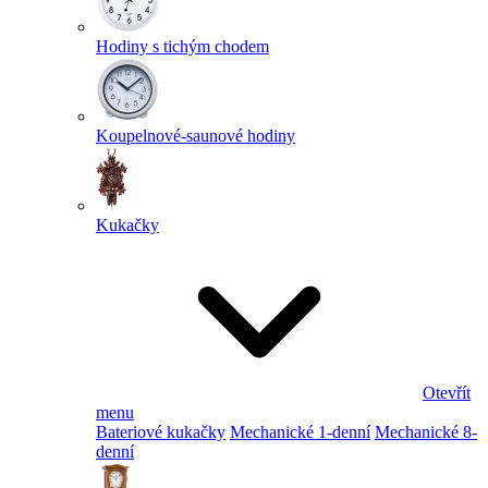
Hodiny s tichým chodem
Koupelnové-saunové hodiny
Kukačky
Otevřít
menu
Bateriové kukačky
Mechanické 1-denní
Mechanické 8-
denní