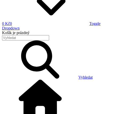
0 Kč
0
Toggle
Dropdown
Košík
je prázdný
Vyhledat