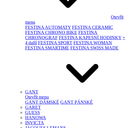
Otevřít
menu
FESTINA AUTOMATY
FESTINA CERAMIC
FESTINA CHRONO BIKE
FESTINA
CHRONOGRAF
FESTINA KAPESNÍ HODINKY
+
4 další
FESTINA SPORT
FESTINA WOMAN
FESTINA SMARTIME
FESTINA SWISS MADE
GANT
Otevřít menu
GANT DÁMSKÉ
GANT PÁNSKÉ
GARET
GUESS
HANOWA
INVICTA
JACQUES LEMANS