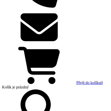
Přejít do košíku
0
Košík
je prázdný