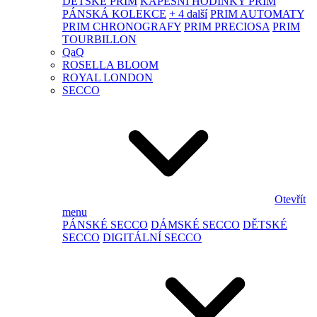
DĚTSKÉ PRIM
KAPESNÍ HODINKY PRIM
PÁNSKÁ KOLEKCE
+ 4 další
PRIM AUTOMATY
PRIM CHRONOGRAFY
PRIM PRECIOSA
PRIM
TOURBILLON
QaQ
ROSELLA BLOOM
ROYAL LONDON
SECCO
Otevřít
menu
PÁNSKÉ SECCO
DÁMSKÉ SECCO
DĚTSKÉ
SECCO
DIGITÁLNÍ SECCO