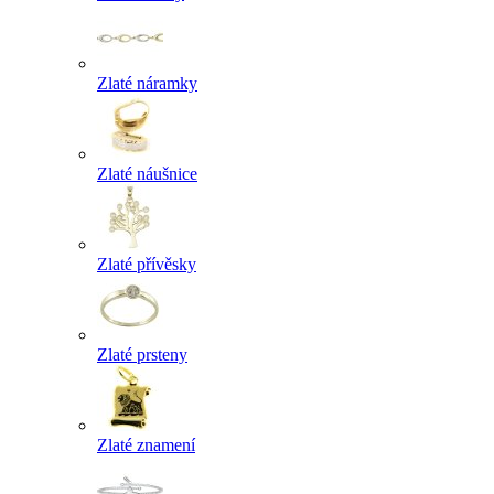
Zlaté náramky
Zlaté náušnice
Zlaté přívěsky
Zlaté prsteny
Zlaté znamení