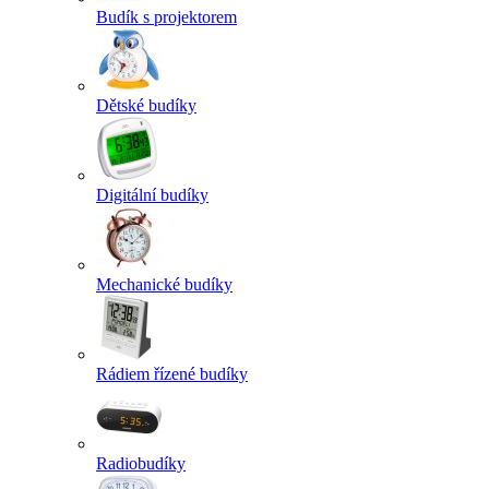
Budík s projektorem
Dětské budíky
Digitální budíky
Mechanické budíky
Rádiem řízené budíky
Radiobudíky