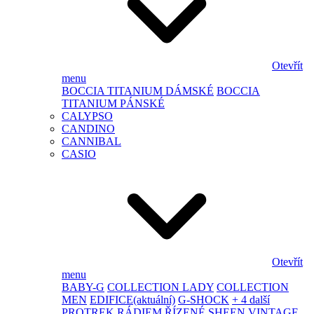
Otevřít
menu
BOCCIA TITANIUM DÁMSKÉ
BOCCIA
TITANIUM PÁNSKÉ
CALYPSO
CANDINO
CANNIBAL
CASIO
Otevřít
menu
BABY-G
COLLECTION LADY
COLLECTION
MEN
EDIFICE
(aktuální)
G-SHOCK
+ 4 další
PROTREK
RÁDIEM ŘÍZENÉ
SHEEN
VINTAGE