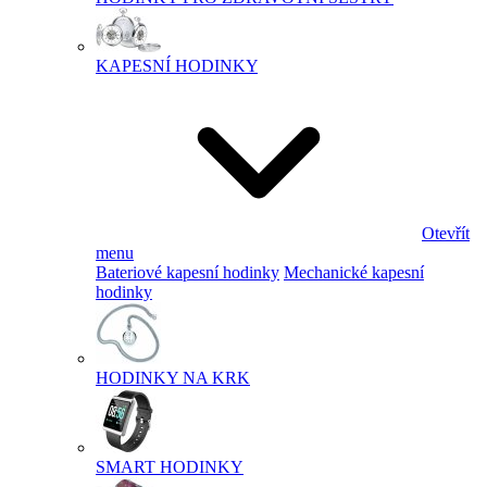
KAPESNÍ HODINKY
Otevřít
menu
Bateriové kapesní hodinky
Mechanické kapesní
hodinky
HODINKY NA KRK
SMART HODINKY