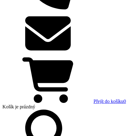
Přejít do košíku
0
Košík
je prázdný