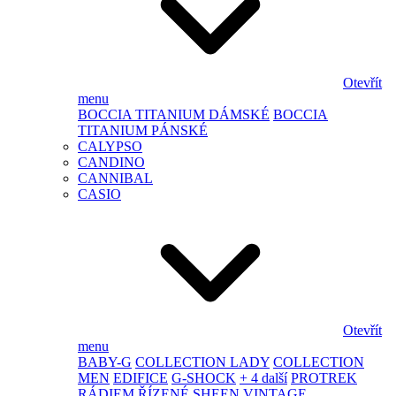
Otevřít
menu
BOCCIA TITANIUM DÁMSKÉ
BOCCIA
TITANIUM PÁNSKÉ
CALYPSO
CANDINO
CANNIBAL
CASIO
Otevřít
menu
BABY-G
COLLECTION LADY
COLLECTION
MEN
EDIFICE
G-SHOCK
+ 4 další
PROTREK
RÁDIEM ŘÍZENÉ
SHEEN
VINTAGE