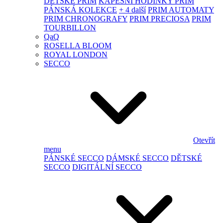
DĚTSKÉ PRIM
KAPESNÍ HODINKY PRIM
PÁNSKÁ KOLEKCE
+ 4 další
PRIM AUTOMATY
PRIM CHRONOGRAFY
PRIM PRECIOSA
PRIM
TOURBILLON
QaQ
ROSELLA BLOOM
ROYAL LONDON
SECCO
Otevřít
menu
PÁNSKÉ SECCO
DÁMSKÉ SECCO
DĚTSKÉ
SECCO
DIGITÁLNÍ SECCO