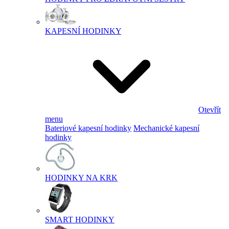
KAPESNÍ HODINKY
Otevřít
menu
Bateriové kapesní hodinky
Mechanické kapesní
hodinky
HODINKY NA KRK
SMART HODINKY