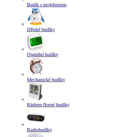
Budík s projektorem
Dětské budíky
Digitální budíky
Mechanické budíky
Rádiem řízené budíky
Radiobudíky