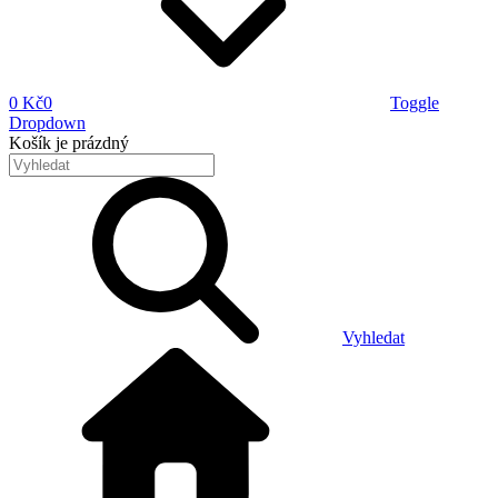
0 Kč
0
Toggle
Dropdown
Košík
je prázdný
Vyhledat