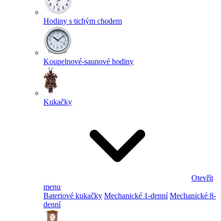
Hodiny s tichým chodem
Koupelnové-saunové hodiny
Kukačky
Otevřít
menu
Bateriové kukačky
Mechanické 1-denní
Mechanické 8-
denní