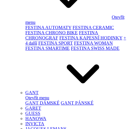
Otevřít
menu
FESTINA AUTOMATY
FESTINA CERAMIC
FESTINA CHRONO BIKE
FESTINA
CHRONOGRAF
FESTINA KAPESNÍ HODINKY
+
4 další
FESTINA SPORT
FESTINA WOMAN
FESTINA SMARTIME
FESTINA SWISS MADE
GANT
Otevřít menu
GANT DÁMSKÉ
GANT PÁNSKÉ
GARET
GUESS
HANOWA
INVICTA
JACQUES LEMANS