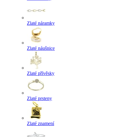
Zlaté náramky
Zlaté náušnice
Zlaté přívěsky
Zlaté prsteny
Zlaté znamení