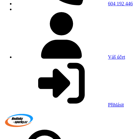
604 192 446
Váš účet
Přihlásit