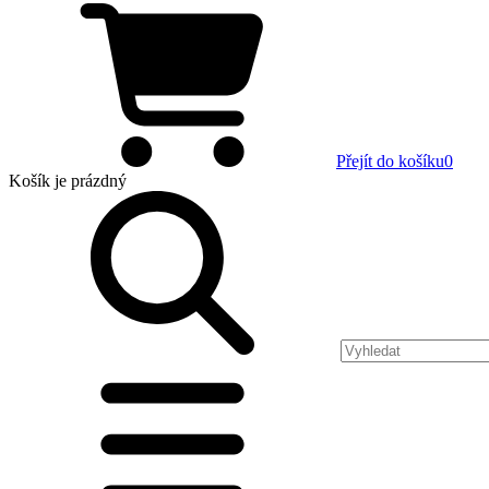
Přejít do košíku
0
Košík
je prázdný