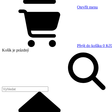
Otevřít menu
Přejít do košíku
0 Kč
Košík
je prázdný