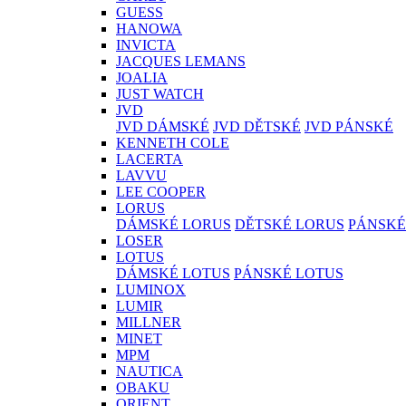
GUESS
HANOWA
INVICTA
JACQUES LEMANS
JOALIA
JUST WATCH
JVD
JVD DÁMSKÉ
JVD DĚTSKÉ
JVD PÁNSKÉ
KENNETH COLE
LACERTA
LAVVU
LEE COOPER
LORUS
DÁMSKÉ LORUS
DĚTSKÉ LORUS
PÁNSKÉ
LOSER
LOTUS
DÁMSKÉ LOTUS
PÁNSKÉ LOTUS
LUMINOX
LUMIR
MILLNER
MINET
MPM
NAUTICA
OBAKU
ORIENT