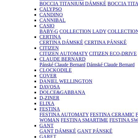
BOCCIA TITANIUM DÁMSKÉ
BOCCIA TIT
CALYPSO
CANDINO
CANNIBAL
CASIO
BABY-G
COLLECTION LADY
COLLECTIO
CERTINA
CERTINA DÁMSKÉ
CERTINA PÁNSKÉ
CITIZEN
CITIZEN AUTOMATY
CITIZEN ECO-DRIVE
CLAUDE BERNARD
Pánské Claude Bernard
Dámské Claude Bernard
CLOCKODILE
COVER
DANIEL WELLINGTON
DAVOSA
DOLCE&GABBANA
D-ZINER
ELIXA
FESTINA
FESTINA AUTOMATY
FESTINA CERAMIC
WOMAN
FESTINA SMARTIME
FESTINA S
GANT
GANT DÁMSKÉ
GANT PÁNSKÉ
GARET