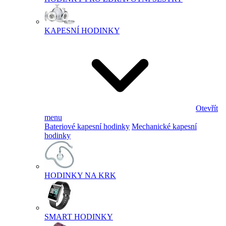
KAPESNÍ HODINKY
Otevřít
menu
Bateriové kapesní hodinky
Mechanické kapesní
hodinky
HODINKY NA KRK
SMART HODINKY