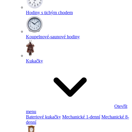
Hodiny s tichým chodem
Koupelnové-saunové hodiny
Kukačky
Otevřít
menu
Bateriové kukačky
Mechanické 1-denní
Mechanické 8-
denní