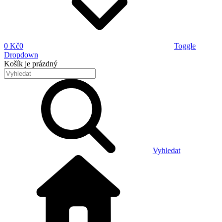
0 Kč
0
Toggle
Dropdown
Košík
je prázdný
Vyhledat