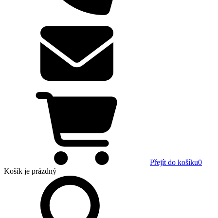
Přejít do košíku
0
Košík
je prázdný