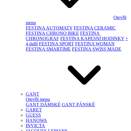
Otevřít
menu
FESTINA AUTOMATY
FESTINA CERAMIC
FESTINA CHRONO BIKE
FESTINA
CHRONOGRAF
FESTINA KAPESNÍ HODINKY
+
4 další
FESTINA SPORT
FESTINA WOMAN
FESTINA SMARTIME
FESTINA SWISS MADE
GANT
Otevřít menu
GANT DÁMSKÉ
GANT PÁNSKÉ
GARET
GUESS
HANOWA
INVICTA
JACQUES LEMANS