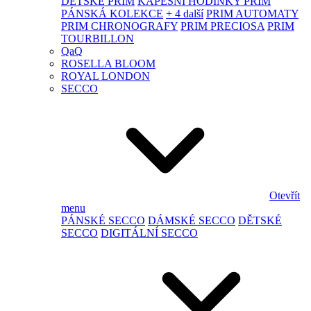
DĚTSKÉ PRIM
KAPESNÍ HODINKY PRIM
PÁNSKÁ KOLEKCE
+ 4 další
PRIM AUTOMATY
PRIM CHRONOGRAFY
PRIM PRECIOSA
PRIM
TOURBILLON
QaQ
ROSELLA BLOOM
ROYAL LONDON
SECCO
Otevřít
menu
PÁNSKÉ SECCO
DÁMSKÉ SECCO
DĚTSKÉ
SECCO
DIGITÁLNÍ SECCO