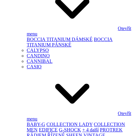
Otevřít
menu
BOCCIA TITANIUM DÁMSKÉ
BOCCIA
TITANIUM PÁNSKÉ
CALYPSO
CANDINO
CANNIBAL
CASIO
Otevřít
menu
BABY-G
COLLECTION LADY
COLLECTION
MEN
EDIFICE
G-SHOCK
+ 4 další
PROTREK
RÁDIEM ŘÍZENÉ
SHEEN
VINTAGE