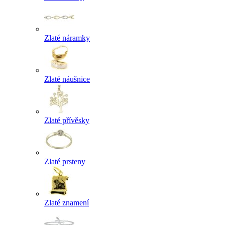
Zlaté náramky
Zlaté náušnice
Zlaté přívěsky
Zlaté prsteny
Zlaté znamení