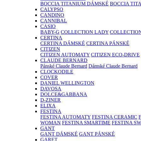
BOCCIA TITANIUM DÁMSKÉ
BOCCIA TIT
CALYPSO
CANDINO
CANNIBAL
CASIO
BABY-G
COLLECTION LADY
COLLECTIO
CERTINA
CERTINA DÁMSKÉ
CERTINA PÁNSKÉ
CITIZEN
CITIZEN AUTOMATY
CITIZEN ECO-DRIVE
CLAUDE BERNARD
Pánské Claude Bernard
Dámské Claude Bernard
CLOCKODILE
COVER
DANIEL WELLINGTON
DAVOSA
DOLCE&GABBANA
D-ZINER
ELIXA
FESTINA
FESTINA AUTOMATY
FESTINA CERAMIC
WOMAN
FESTINA SMARTIME
FESTINA S
GANT
GANT DÁMSKÉ
GANT PÁNSKÉ
GARET