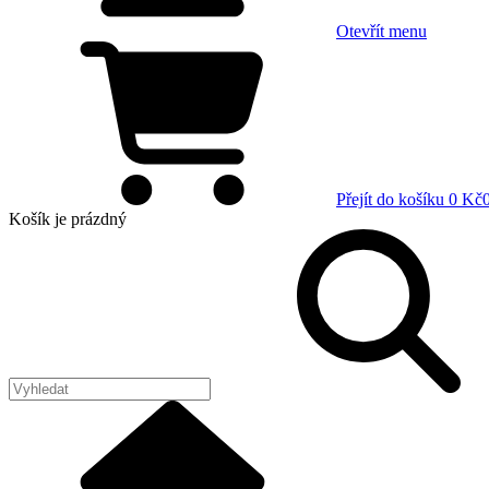
Otevřít menu
Přejít do košíku
0 Kč
Košík
je prázdný