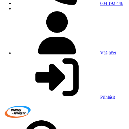
604 192 446
Váš účet
Přihlásit