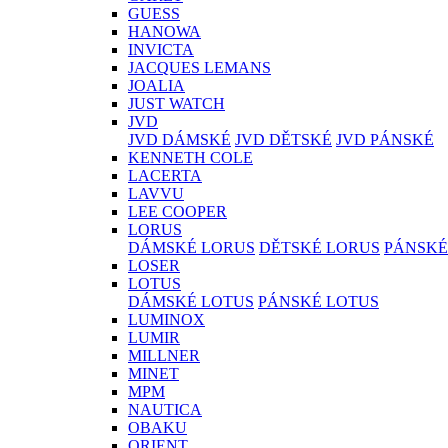
GUESS
HANOWA
INVICTA
JACQUES LEMANS
JOALIA
JUST WATCH
JVD
JVD DÁMSKÉ
JVD DĚTSKÉ
JVD PÁNSKÉ
KENNETH COLE
LACERTA
LAVVU
LEE COOPER
LORUS
DÁMSKÉ LORUS
DĚTSKÉ LORUS
PÁNSKÉ
LOSER
LOTUS
DÁMSKÉ LOTUS
PÁNSKÉ LOTUS
LUMINOX
LUMIR
MILLNER
MINET
MPM
NAUTICA
OBAKU
ORIENT