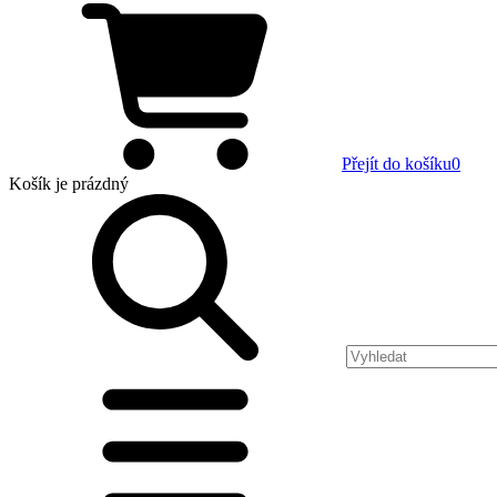
Přejít do košíku
0
Košík
je prázdný