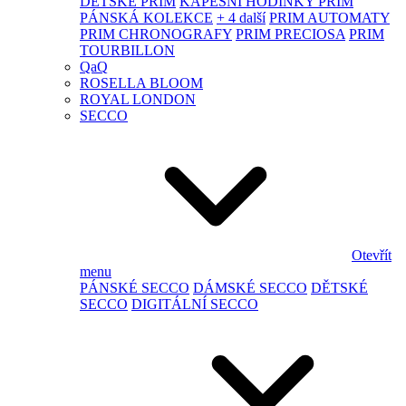
DĚTSKÉ PRIM
KAPESNÍ HODINKY PRIM
PÁNSKÁ KOLEKCE
+ 4 další
PRIM AUTOMATY
PRIM CHRONOGRAFY
PRIM PRECIOSA
PRIM
TOURBILLON
QaQ
ROSELLA BLOOM
ROYAL LONDON
SECCO
Otevřít
menu
PÁNSKÉ SECCO
DÁMSKÉ SECCO
DĚTSKÉ
SECCO
DIGITÁLNÍ SECCO