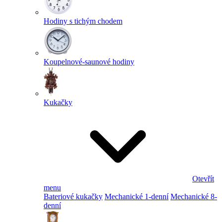
Hodiny s tichým chodem
Koupelnové-saunové hodiny
Kukačky
Otevřít
menu
Bateriové kukačky
Mechanické 1-denní
Mechanické 8-
denní