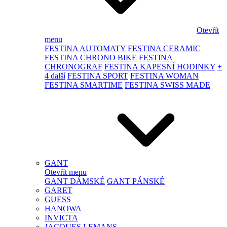
Otevřít
menu
FESTINA AUTOMATY
FESTINA CERAMIC
FESTINA CHRONO BIKE
FESTINA
CHRONOGRAF
FESTINA KAPESNÍ HODINKY
+
4 další
FESTINA SPORT
FESTINA WOMAN
FESTINA SMARTIME
FESTINA SWISS MADE
GANT
Otevřít menu
GANT DÁMSKÉ
GANT PÁNSKÉ
GARET
GUESS
HANOWA
INVICTA
JACQUES LEMANS