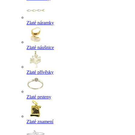
Zlaté náramky
Zlaté náušnice
Zlaté přívěsky
Zlaté prsteny
Zlaté znamení