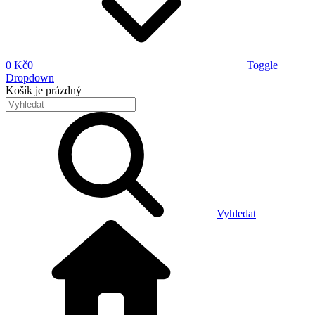
0 Kč
0
Toggle
Dropdown
Košík
je prázdný
Vyhledat