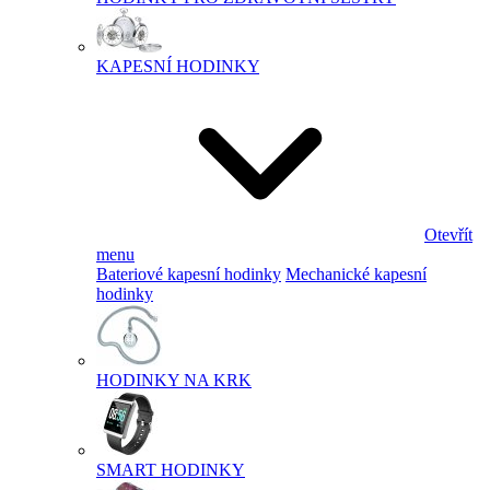
KAPESNÍ HODINKY
Otevřít
menu
Bateriové kapesní hodinky
Mechanické kapesní
hodinky
HODINKY NA KRK
SMART HODINKY