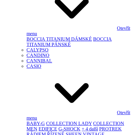
Otevřít
menu
BOCCIA TITANIUM DÁMSKÉ
BOCCIA
TITANIUM PÁNSKÉ
CALYPSO
CANDINO
CANNIBAL
CASIO
Otevřít
menu
BABY-G
COLLECTION LADY
COLLECTION
MEN
EDIFICE
G-SHOCK
+ 4 další
PROTREK
RÁDIEM ŘÍZENÉ
SHEEN
VINTAGE