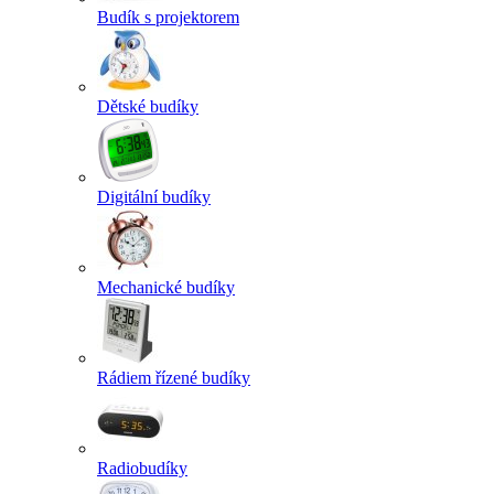
Budík s projektorem
Dětské budíky
Digitální budíky
Mechanické budíky
Rádiem řízené budíky
Radiobudíky