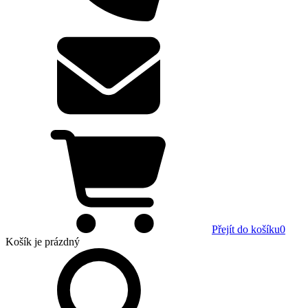
Přejít do košíku
0
Košík
je prázdný