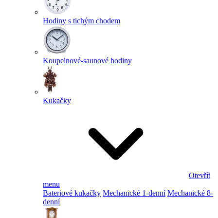
Hodiny s tichým chodem
Koupelnové-saunové hodiny
Kukačky
Otevřít
menu
Bateriové kukačky
Mechanické 1-denní
Mechanické 8-
denní