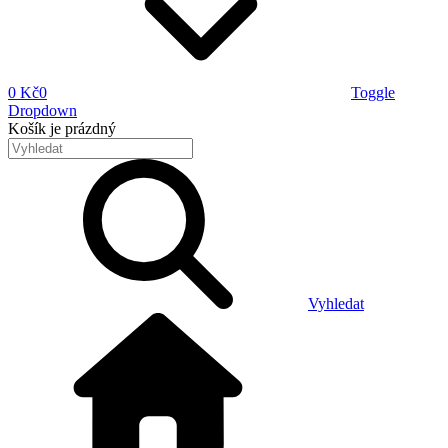
0 Kč
0
Toggle
Dropdown
Košík
je prázdný
Vyhledat