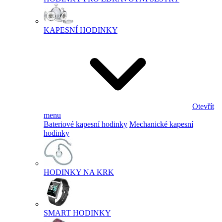
KAPESNÍ HODINKY
Otevřít
menu
Bateriové kapesní hodinky
Mechanické kapesní
hodinky
HODINKY NA KRK
SMART HODINKY