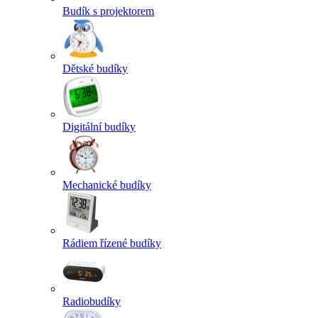
Budík s projektorem
Dětské budíky
Digitální budíky
Mechanické budíky
Rádiem řízené budíky
Radiobudíky