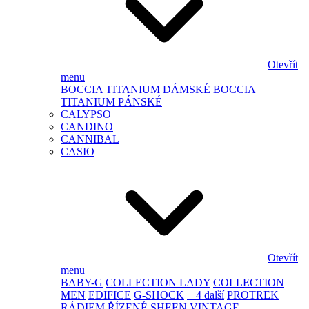
Otevřít
menu
BOCCIA TITANIUM DÁMSKÉ
BOCCIA
TITANIUM PÁNSKÉ
CALYPSO
CANDINO
CANNIBAL
CASIO
Otevřít
menu
BABY-G
COLLECTION LADY
COLLECTION
MEN
EDIFICE
G-SHOCK
+ 4 další
PROTREK
RÁDIEM ŘÍZENÉ
SHEEN
VINTAGE