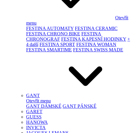
Otevřít
menu
FESTINA AUTOMATY
FESTINA CERAMIC
FESTINA CHRONO BIKE
FESTINA
CHRONOGRAF
FESTINA KAPESNÍ HODINKY
+
4 další
FESTINA SPORT
FESTINA WOMAN
FESTINA SMARTIME
FESTINA SWISS MADE
GANT
Otevřít menu
GANT DÁMSKÉ
GANT PÁNSKÉ
GARET
GUESS
HANOWA
INVICTA
JACQUES LEMANS