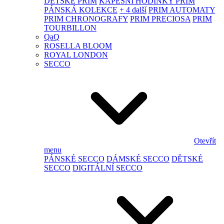
DĚTSKÉ PRIM
KAPESNÍ HODINKY PRIM
PÁNSKÁ KOLEKCE
+ 4 další
PRIM AUTOMATY
PRIM CHRONOGRAFY
PRIM PRECIOSA
PRIM
TOURBILLON
QaQ
ROSELLA BLOOM
ROYAL LONDON
SECCO
Otevřít
menu
PÁNSKÉ SECCO
DÁMSKÉ SECCO
DĚTSKÉ
SECCO
DIGITÁLNÍ SECCO