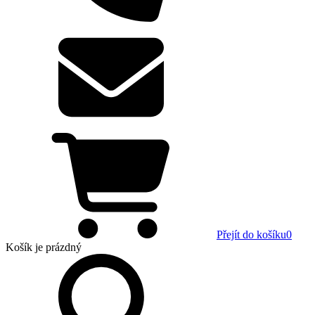
Přejít do košíku
0
Košík
je prázdný