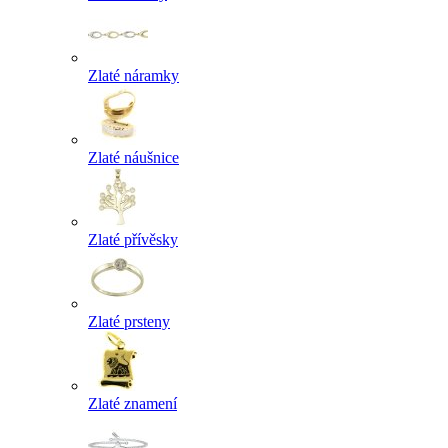
Zlaté náramky
Zlaté náušnice
Zlaté přívěsky
Zlaté prsteny
Zlaté znamení