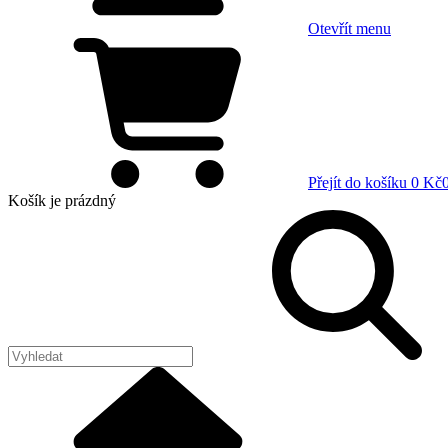
Otevřít menu
Přejít do košíku
0 Kč
Košík
je prázdný