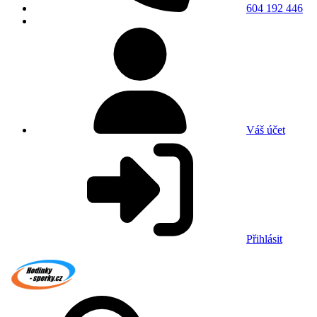
604 192 446
Váš účet
Přihlásit