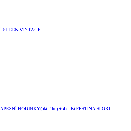
É
SHEEN
VINTAGE
KAPESNÍ HODINKY
(aktuální)
+ 4 další
FESTINA SPORT