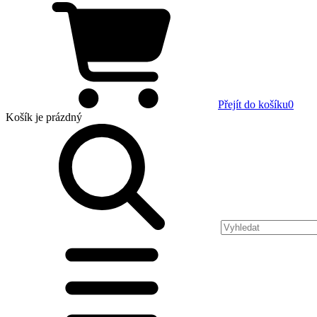
Přejít do košíku
0
Košík
je prázdný