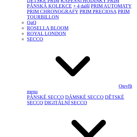
DĚTSKÉ PRIM
KAPESNÍ HODINKY PRIM
PÁNSKÁ KOLEKCE
+ 4 další
PRIM AUTOMATY
PRIM CHRONOGRAFY
PRIM PRECIOSA
PRIM
TOURBILLON
QaQ
ROSELLA BLOOM
ROYAL LONDON
SECCO
Otevřít
menu
PÁNSKÉ SECCO
DÁMSKÉ SECCO
DĚTSKÉ
SECCO
DIGITÁLNÍ SECCO