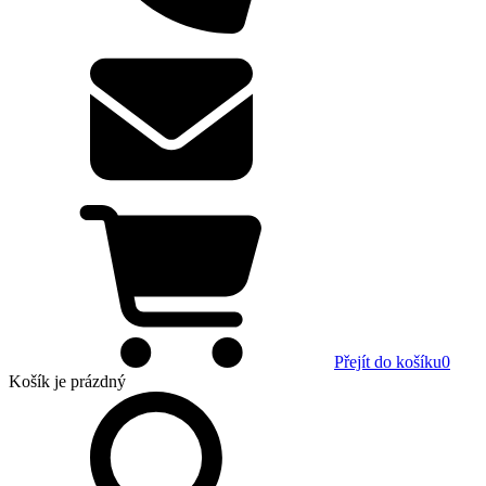
Přejít do košíku
0
Košík
je prázdný