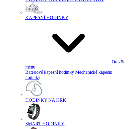
KAPESNÍ HODINKY
Otevřít
menu
Bateriové kapesní hodinky
Mechanické kapesní
hodinky
HODINKY NA KRK
SMART HODINKY