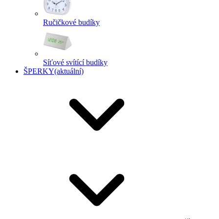
Ručičkové budíky
Síťové svítící budíky
ŠPERKY
(aktuální)