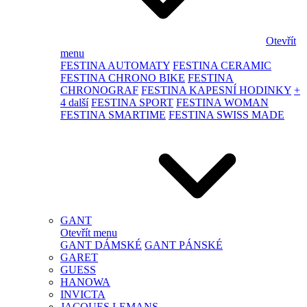
Otevřít
menu
FESTINA AUTOMATY
FESTINA CERAMIC
FESTINA CHRONO BIKE
FESTINA
CHRONOGRAF
FESTINA KAPESNÍ HODINKY
+
4 další
FESTINA SPORT
FESTINA WOMAN
FESTINA SMARTIME
FESTINA SWISS MADE
GANT
Otevřít menu
GANT DÁMSKÉ
GANT PÁNSKÉ
GARET
GUESS
HANOWA
INVICTA
JACQUES LEMANS