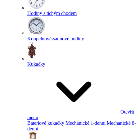
Hodiny s tichým chodem
Koupelnové-saunové hodiny
Kukačky
Otevřít
menu
Bateriové kukačky
Mechanické 1-denní
Mechanické 8-
denní