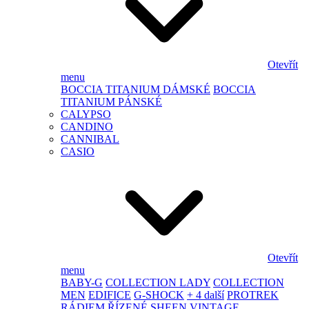
Otevřít
menu
BOCCIA TITANIUM DÁMSKÉ
BOCCIA
TITANIUM PÁNSKÉ
CALYPSO
CANDINO
CANNIBAL
CASIO
Otevřít
menu
BABY-G
COLLECTION LADY
COLLECTION
MEN
EDIFICE
G-SHOCK
+ 4 další
PROTREK
RÁDIEM ŘÍZENÉ
SHEEN
VINTAGE