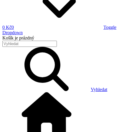
0 Kč
0
Toggle
Dropdown
Košík
je prázdný
Vyhledat