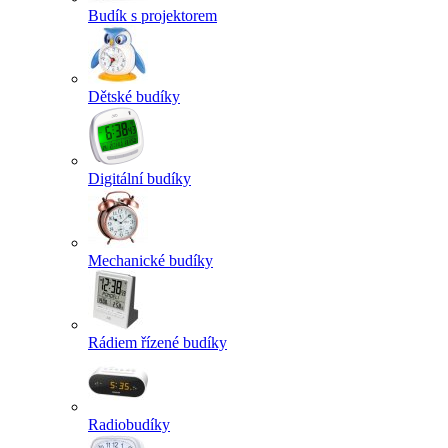
Budík s projektorem
Dětské budíky
Digitální budíky
Mechanické budíky
Rádiem řízené budíky
Radiobudíky