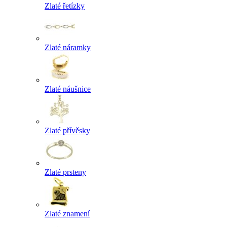
Zlaté řetízky
Zlaté náramky
Zlaté náušnice
Zlaté přívěsky
Zlaté prsteny
Zlaté znamení