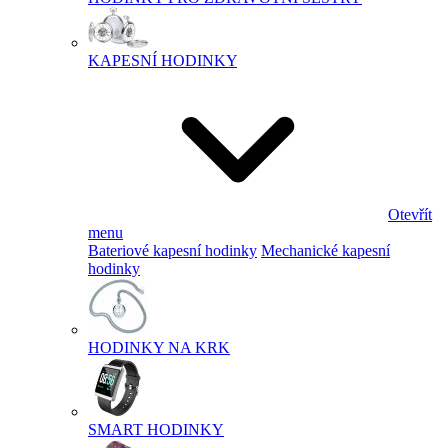
KAPESNÍ HODINKY
Otevřít
menu
Bateriové kapesní hodinky
Mechanické kapesní
hodinky
HODINKY NA KRK
SMART HODINKY