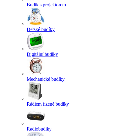
Budík s projektorem
Dětské budíky
Digitální budíky
Mechanické budíky
Rádiem řízené budíky
Radiobudíky