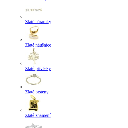
Zlaté náramky
Zlaté náušnice
Zlaté přívěsky
Zlaté prsteny
Zlaté znamení