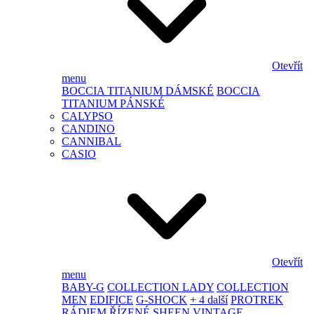
Otevřít
menu
BOCCIA TITANIUM DÁMSKÉ
BOCCIA
TITANIUM PÁNSKÉ
CALYPSO
CANDINO
CANNIBAL
CASIO
Otevřít
menu
BABY-G
COLLECTION LADY
COLLECTION
MEN
EDIFICE
G-SHOCK
+ 4 další
PROTREK
RÁDIEM ŘÍZENÉ
SHEEN
VINTAGE