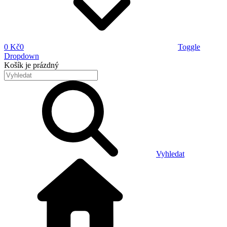
0 Kč
0
Toggle
Dropdown
Košík
je prázdný
Vyhledat