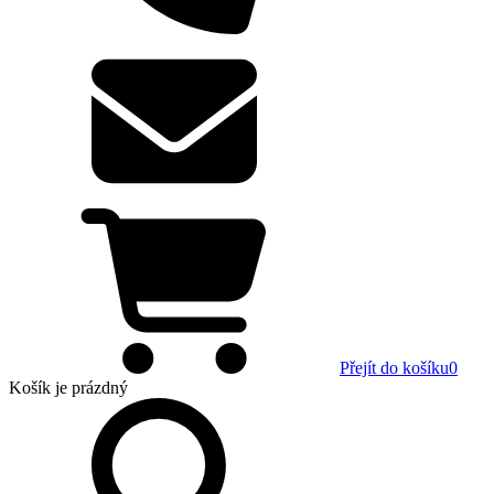
Přejít do košíku
0
Košík
je prázdný