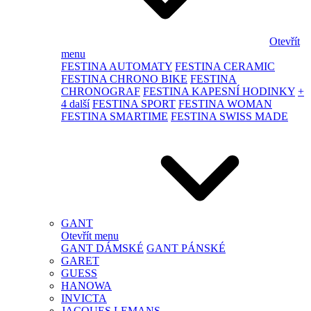
Otevřít
menu
FESTINA AUTOMATY
FESTINA CERAMIC
FESTINA CHRONO BIKE
FESTINA
CHRONOGRAF
FESTINA KAPESNÍ HODINKY
+
4 další
FESTINA SPORT
FESTINA WOMAN
FESTINA SMARTIME
FESTINA SWISS MADE
GANT
Otevřít menu
GANT DÁMSKÉ
GANT PÁNSKÉ
GARET
GUESS
HANOWA
INVICTA
JACQUES LEMANS