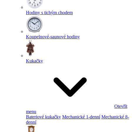
Hodiny s tichým chodem
Koupelnové-saunové hodiny
Kukačky
Otevřít
menu
Bateriové kukačky
Mechanické 1-denní
Mechanické 8-
denní