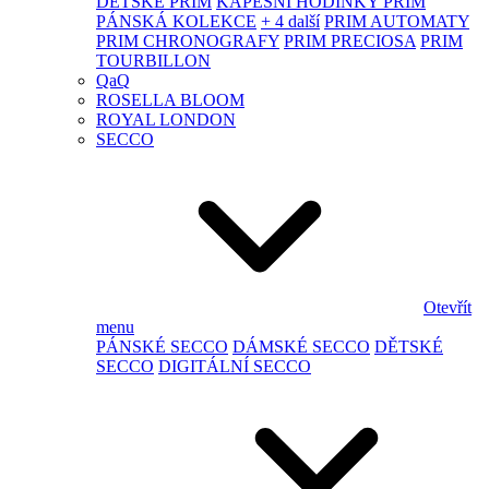
DĚTSKÉ PRIM
KAPESNÍ HODINKY PRIM
PÁNSKÁ KOLEKCE
+ 4 další
PRIM AUTOMATY
PRIM CHRONOGRAFY
PRIM PRECIOSA
PRIM
TOURBILLON
QaQ
ROSELLA BLOOM
ROYAL LONDON
SECCO
Otevřít
menu
PÁNSKÉ SECCO
DÁMSKÉ SECCO
DĚTSKÉ
SECCO
DIGITÁLNÍ SECCO