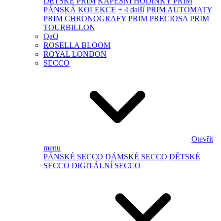
DĚTSKÉ PRIM
KAPESNÍ HODINKY PRIM
PÁNSKÁ KOLEKCE
+ 4 další
PRIM AUTOMATY
PRIM CHRONOGRAFY
PRIM PRECIOSA
PRIM
TOURBILLON
QaQ
ROSELLA BLOOM
ROYAL LONDON
SECCO
Otevřít
menu
PÁNSKÉ SECCO
DÁMSKÉ SECCO
DĚTSKÉ
SECCO
DIGITÁLNÍ SECCO