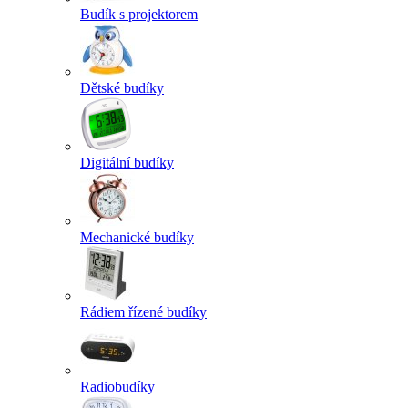
Budík s projektorem
Dětské budíky
Digitální budíky
Mechanické budíky
Rádiem řízené budíky
Radiobudíky