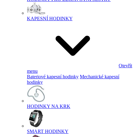
KAPESNÍ HODINKY
Otevřít
menu
Bateriové kapesní hodinky
Mechanické kapesní
hodinky
HODINKY NA KRK
SMART HODINKY