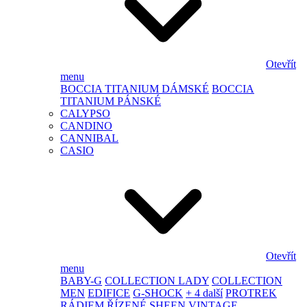
Otevřít
menu
BOCCIA TITANIUM DÁMSKÉ
BOCCIA
TITANIUM PÁNSKÉ
CALYPSO
CANDINO
CANNIBAL
CASIO
Otevřít
menu
BABY-G
COLLECTION LADY
COLLECTION
MEN
EDIFICE
G-SHOCK
+ 4 další
PROTREK
RÁDIEM ŘÍZENÉ
SHEEN
VINTAGE