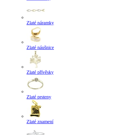
Zlaté náramky
Zlaté náušnice
Zlaté přívěsky
Zlaté prsteny
Zlaté znamení