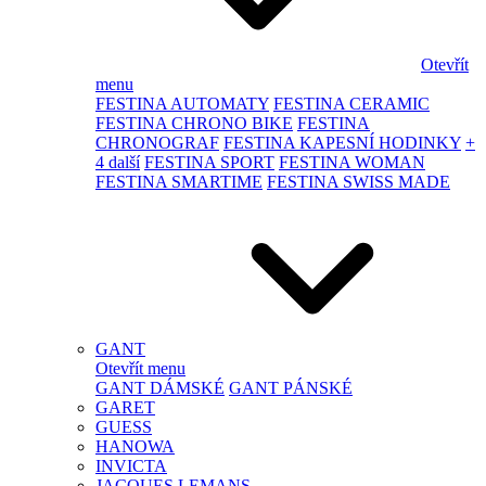
Otevřít
menu
FESTINA AUTOMATY
FESTINA CERAMIC
FESTINA CHRONO BIKE
FESTINA
CHRONOGRAF
FESTINA KAPESNÍ HODINKY
+
4 další
FESTINA SPORT
FESTINA WOMAN
FESTINA SMARTIME
FESTINA SWISS MADE
GANT
Otevřít menu
GANT DÁMSKÉ
GANT PÁNSKÉ
GARET
GUESS
HANOWA
INVICTA
JACQUES LEMANS