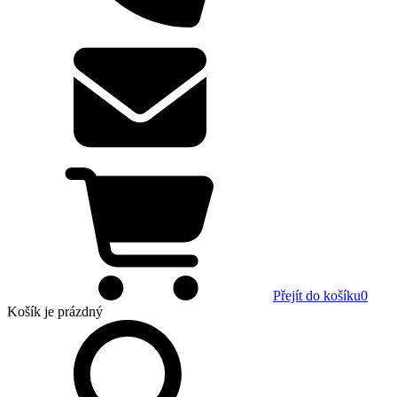
Přejít do košíku
0
Košík
je prázdný