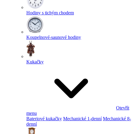
Hodiny s tichým chodem
Koupelnové-saunové hodiny
Kukačky
Otevřít
menu
Bateriové kukačky
Mechanické 1-denní
Mechanické 8-
denní