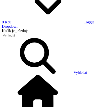
0 Kč
0
Toggle
Dropdown
Košík
je prázdný
Vyhledat