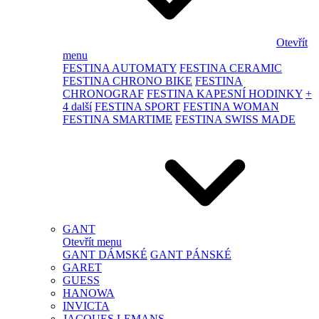
Otevřít
menu
FESTINA AUTOMATY
FESTINA CERAMIC
FESTINA CHRONO BIKE
FESTINA
CHRONOGRAF
FESTINA KAPESNÍ HODINKY
+
4 další
FESTINA SPORT
FESTINA WOMAN
FESTINA SMARTIME
FESTINA SWISS MADE
GANT
Otevřít menu
GANT DÁMSKÉ
GANT PÁNSKÉ
GARET
GUESS
HANOWA
INVICTA
JACQUES LEMANS