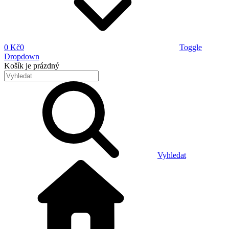
0 Kč
0
Toggle
Dropdown
Košík
je prázdný
Vyhledat