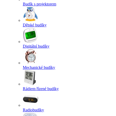
Budík s projektorem
Dětské budíky
Digitální budíky
Mechanické budíky
Rádiem řízené budíky
Radiobudíky