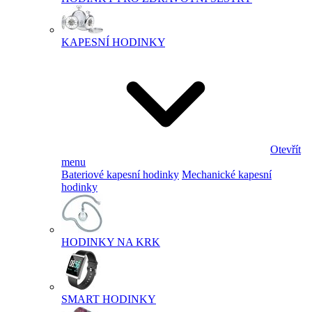
KAPESNÍ HODINKY
Otevřít
menu
Bateriové kapesní hodinky
Mechanické kapesní
hodinky
HODINKY NA KRK
SMART HODINKY