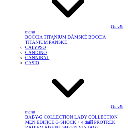
Otevřít
menu
BOCCIA TITANIUM DÁMSKÉ
BOCCIA
TITANIUM PÁNSKÉ
CALYPSO
CANDINO
CANNIBAL
CASIO
Otevřít
menu
BABY-G
COLLECTION LADY
COLLECTION
MEN
EDIFICE
G-SHOCK
+ 4 další
PROTREK
RÁDIEM ŘÍZENÉ
SHEEN
VINTAGE