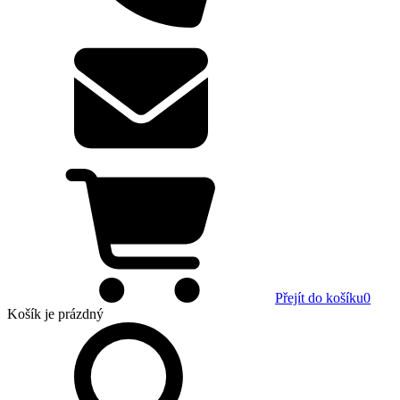
Přejít do košíku
0
Košík
je prázdný