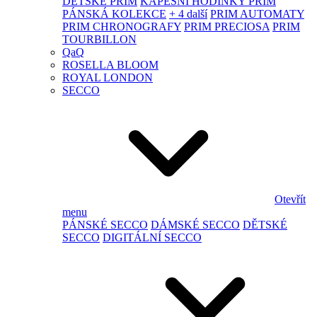
DĚTSKÉ PRIM
KAPESNÍ HODINKY PRIM
PÁNSKÁ KOLEKCE
+ 4 další
PRIM AUTOMATY
PRIM CHRONOGRAFY
PRIM PRECIOSA
PRIM
TOURBILLON
QaQ
ROSELLA BLOOM
ROYAL LONDON
SECCO
Otevřít
menu
PÁNSKÉ SECCO
DÁMSKÉ SECCO
DĚTSKÉ
SECCO
DIGITÁLNÍ SECCO