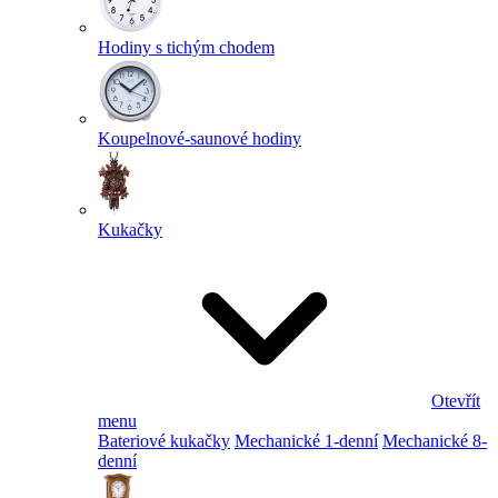
Hodiny s tichým chodem
Koupelnové-saunové hodiny
Kukačky
Otevřít
menu
Bateriové kukačky
Mechanické 1-denní
Mechanické 8-
denní