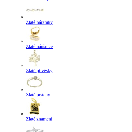
Zlaté náramky
Zlaté náušnice
Zlaté přívěsky
Zlaté prsteny
Zlaté znamení