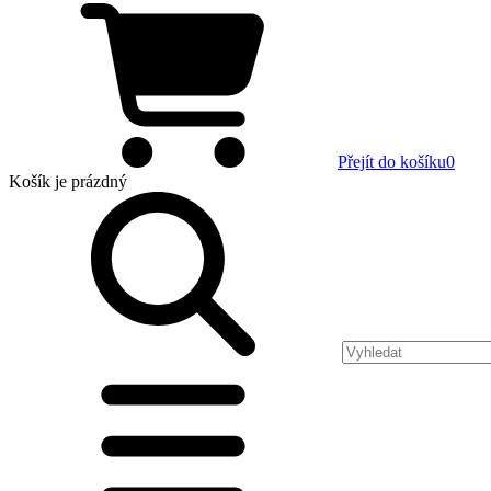
Přejít do košíku
0
Košík
je prázdný