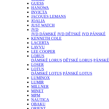
GUESS
HANOWA
INVICTA
JACQUES LEMANS
JOALIA
JUST WATCH
JVD
JVD DÁMSKÉ
JVD DĚTSKÉ
JVD PÁNSKÉ
KENNETH COLE
LACERTA
LAVVU
LEE COOPER
LORUS
DÁMSKÉ LORUS
DĚTSKÉ LORUS
PÁNSKÉ
LOSER
LOTUS
DÁMSKÉ LOTUS
PÁNSKÉ LOTUS
LUMINOX
LUMIR
MILLNER
MINET
MPM
NAUTICA
OBAKU
ORIENT