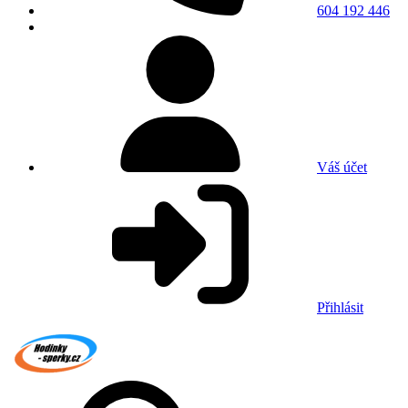
604 192 446
Váš účet
Přihlásit