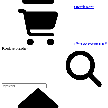
Otevřít menu
Přejít do košíku
0 Kč
Košík
je prázdný