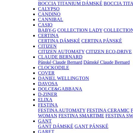
BOCCIA TITANIUM DÁMSKÉ
BOCCIA TIT
CALYPSO
CANDINO
CANNIBAL
CASIO
BABY-G
COLLECTION LADY
COLLECTIO
CERTINA
CERTINA DÁMSKÉ
CERTINA PÁNSKÉ
CITIZEN
CITIZEN AUTOMATY
CITIZEN ECO-DRIVE
CLAUDE BERNARD
Pánské Claude Bernard
Dámské Claude Bernard
CLOCKODILE
COVER
DANIEL WELLINGTON
DAVOSA
DOLCE&GABBANA
D-ZINER
ELIXA
FESTINA
FESTINA AUTOMATY
FESTINA CERAMIC
WOMAN
FESTINA SMARTIME
FESTINA S
GANT
GANT DÁMSKÉ
GANT PÁNSKÉ
GARET