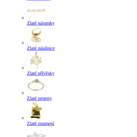
Zlaté náramky
Zlaté náušnice
Zlaté přívěsky
Zlaté prsteny
Zlaté znamení