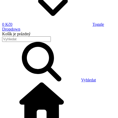
0 Kč
0
Toggle
Dropdown
Košík
je prázdný
Vyhledat