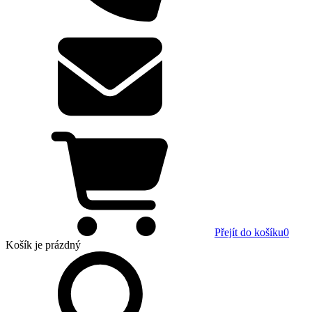
Přejít do košíku
0
Košík
je prázdný