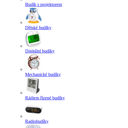
Budík s projektorem
Dětské budíky
Digitální budíky
Mechanické budíky
Rádiem řízené budíky
Radiobudíky