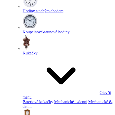
Hodiny s tichým chodem
Koupelnové-saunové hodiny
Kukačky
Otevřít
menu
Bateriové kukačky
Mechanické 1-denní
Mechanické 8-
denní