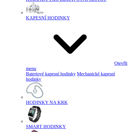
KAPESNÍ HODINKY
Otevřít
menu
Bateriové kapesní hodinky
Mechanické kapesní
hodinky
HODINKY NA KRK
SMART HODINKY