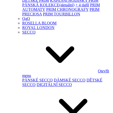
DĚTSKÉ PRIM
KAPESNÍ HODINKY PRIM
PÁNSKÁ KOLEKCE
(aktuální)
+ 4 další
PRIM
AUTOMATY
PRIM CHRONOGRAFY
PRIM
PRECIOSA
PRIM TOURBILLON
QaQ
ROSELLA BLOOM
ROYAL LONDON
SECCO
Otevřít
menu
PÁNSKÉ SECCO
DÁMSKÉ SECCO
DĚTSKÉ
SECCO
DIGITÁLNÍ SECCO