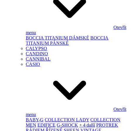
Otevřít
menu
BOCCIA TITANIUM DÁMSKÉ
BOCCIA
TITANIUM PÁNSKÉ
CALYPSO
CANDINO
CANNIBAL
CASIO
Otevřít
menu
BABY-G
COLLECTION LADY
COLLECTION
MEN
EDIFICE
G-SHOCK
+ 4 další
PROTREK
RÁDIEM ŘÍZENÉ
SHEEN
VINTAGE