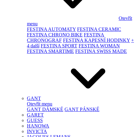
Otevřít
menu
FESTINA AUTOMATY
FESTINA CERAMIC
FESTINA CHRONO BIKE
FESTINA
CHRONOGRAF
FESTINA KAPESNÍ HODINKY
+
4 další
FESTINA SPORT
FESTINA WOMAN
FESTINA SMARTIME
FESTINA SWISS MADE
GANT
Otevřít menu
GANT DÁMSKÉ
GANT PÁNSKÉ
GARET
GUESS
HANOWA
INVICTA
JACQUES LEMANS