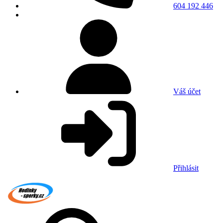
604 192 446
Váš účet
Přihlásit