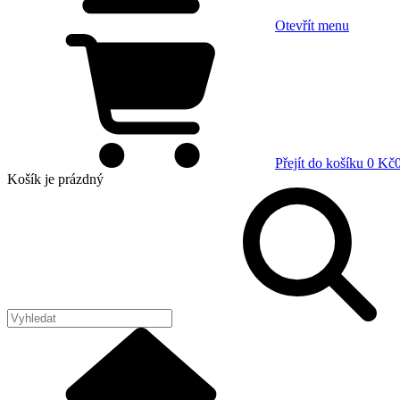
Otevřít menu
Přejít do košíku
0 Kč
Košík
je prázdný