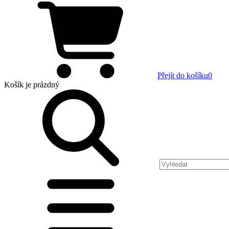
Přejít do košíku
0
Košík
je prázdný