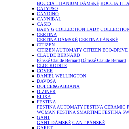
BOCCIA TITANIUM DÁMSKÉ
BOCCIA TIT
CALYPSO
CANDINO
CANNIBAL
CASIO
BABY-G
COLLECTION LADY
COLLECTIO
CERTINA
CERTINA DÁMSKÉ
CERTINA PÁNSKÉ
CITIZEN
CITIZEN AUTOMATY
CITIZEN ECO-DRIVE
CLAUDE BERNARD
Pánské Claude Bernard
Dámské Claude Bernard
CLOCKODILE
COVER
DANIEL WELLINGTON
DAVOSA
DOLCE&GABBANA
D-ZINER
ELIXA
FESTINA
FESTINA AUTOMATY
FESTINA CERAMIC
WOMAN
FESTINA SMARTIME
FESTINA S
GANT
GANT DÁMSKÉ
GANT PÁNSKÉ
GARET