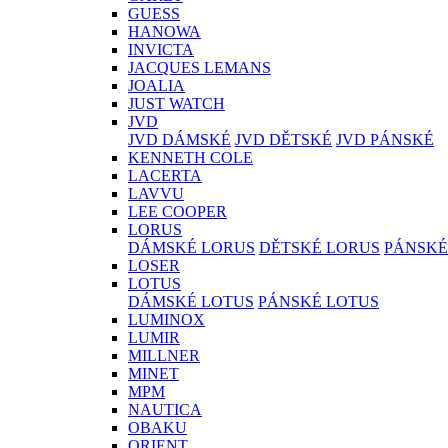
GUESS
HANOWA
INVICTA
JACQUES LEMANS
JOALIA
JUST WATCH
JVD
JVD DÁMSKÉ
JVD DĚTSKÉ
JVD PÁNSKÉ
KENNETH COLE
LACERTA
LAVVU
LEE COOPER
LORUS
DÁMSKÉ LORUS
DĚTSKÉ LORUS
PÁNSKÉ
LOSER
LOTUS
DÁMSKÉ LOTUS
PÁNSKÉ LOTUS
LUMINOX
LUMIR
MILLNER
MINET
MPM
NAUTICA
OBAKU
ORIENT