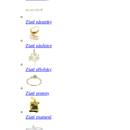
Zlaté náramky
Zlaté náušnice
Zlaté přívěsky
Zlaté prsteny
Zlaté znamení