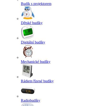
Budík s projektorem
Dětské budíky
Digitální budíky
Mechanické budíky
Rádiem řízené budíky
Radiobudíky