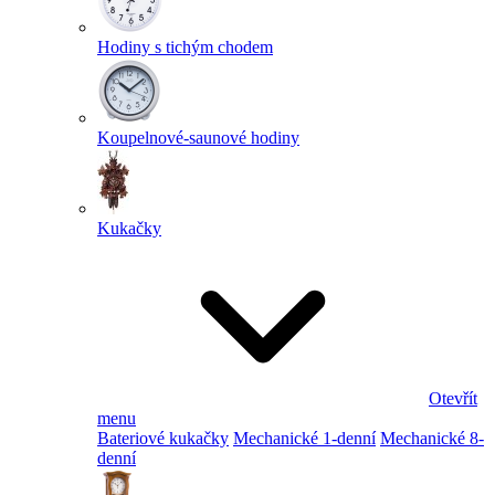
Hodiny s tichým chodem
Koupelnové-saunové hodiny
Kukačky
Otevřít
menu
Bateriové kukačky
Mechanické 1-denní
Mechanické 8-
denní