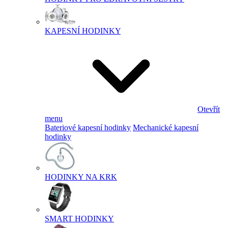
KAPESNÍ HODINKY
Otevřít
menu
Bateriové kapesní hodinky
Mechanické kapesní
hodinky
HODINKY NA KRK
SMART HODINKY