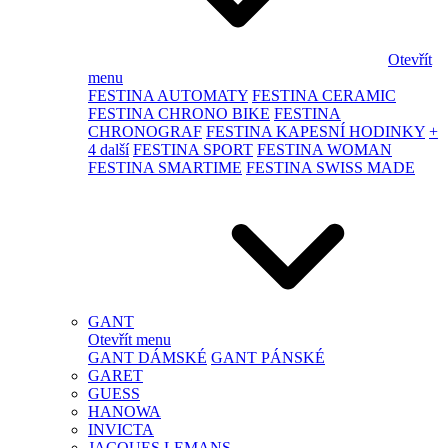
Otevřít
menu
FESTINA AUTOMATY
FESTINA CERAMIC
FESTINA CHRONO BIKE
FESTINA
CHRONOGRAF
FESTINA KAPESNÍ HODINKY
+
4 další
FESTINA SPORT
FESTINA WOMAN
FESTINA SMARTIME
FESTINA SWISS MADE
GANT
Otevřít menu
GANT DÁMSKÉ
GANT PÁNSKÉ
GARET
GUESS
HANOWA
INVICTA
JACQUES LEMANS