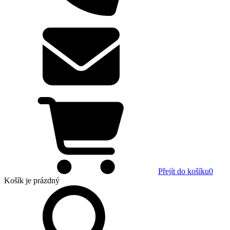
Přejít do košíku
0
Košík
je prázdný