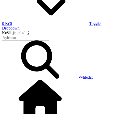
0 Kč
0
Toggle
Dropdown
Košík
je prázdný
Vyhledat