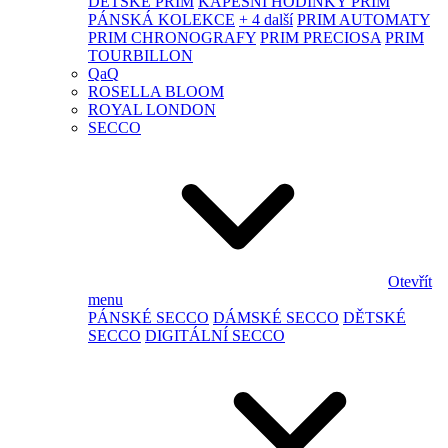
DĚTSKÉ PRIM
KAPESNÍ HODINKY PRIM
PÁNSKÁ KOLEKCE
+ 4 další
PRIM AUTOMATY
PRIM CHRONOGRAFY
PRIM PRECIOSA
PRIM
TOURBILLON
QaQ
ROSELLA BLOOM
ROYAL LONDON
SECCO
Otevřít
menu
PÁNSKÉ SECCO
DÁMSKÉ SECCO
DĚTSKÉ
SECCO
DIGITÁLNÍ SECCO