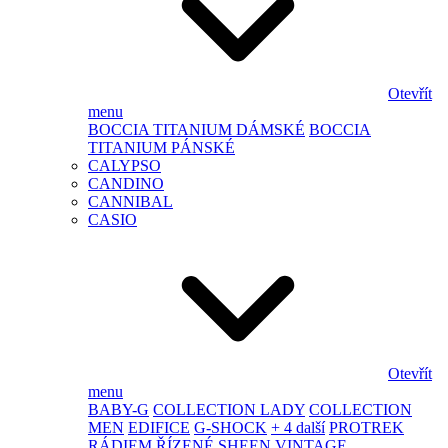
Otevřít
menu
BOCCIA TITANIUM DÁMSKÉ
BOCCIA
TITANIUM PÁNSKÉ
CALYPSO
CANDINO
CANNIBAL
CASIO
Otevřít
menu
BABY-G
COLLECTION LADY
COLLECTION
MEN
EDIFICE
G-SHOCK
+ 4 další
PROTREK
RÁDIEM ŘÍZENÉ
SHEEN
VINTAGE