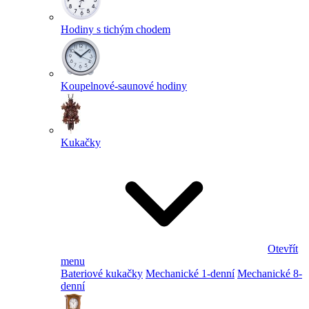
Hodiny s tichým chodem
Koupelnové-saunové hodiny
Kukačky
Otevřít
menu
Bateriové kukačky
Mechanické 1-denní
Mechanické 8-
denní