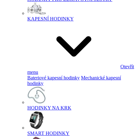
KAPESNÍ HODINKY
Otevřít
menu
Bateriové kapesní hodinky
Mechanické kapesní
hodinky
HODINKY NA KRK
SMART HODINKY