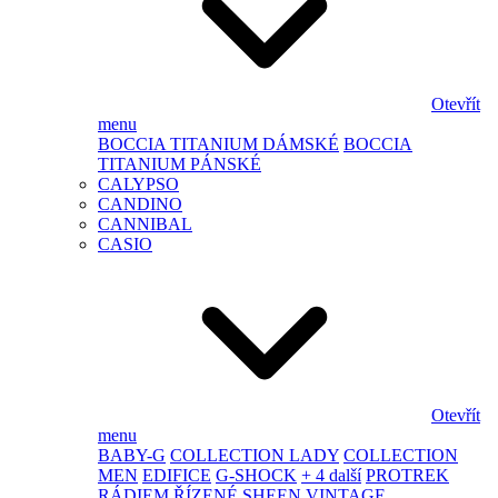
Otevřít
menu
BOCCIA TITANIUM DÁMSKÉ
BOCCIA
TITANIUM PÁNSKÉ
CALYPSO
CANDINO
CANNIBAL
CASIO
Otevřít
menu
BABY-G
COLLECTION LADY
COLLECTION
MEN
EDIFICE
G-SHOCK
+ 4 další
PROTREK
RÁDIEM ŘÍZENÉ
SHEEN
VINTAGE