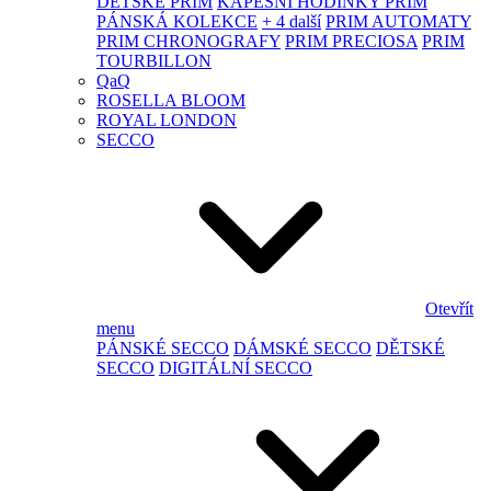
DĚTSKÉ PRIM
KAPESNÍ HODINKY PRIM
PÁNSKÁ KOLEKCE
+ 4 další
PRIM AUTOMATY
PRIM CHRONOGRAFY
PRIM PRECIOSA
PRIM
TOURBILLON
QaQ
ROSELLA BLOOM
ROYAL LONDON
SECCO
Otevřít
menu
PÁNSKÉ SECCO
DÁMSKÉ SECCO
DĚTSKÉ
SECCO
DIGITÁLNÍ SECCO