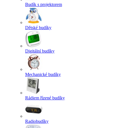
Budík s projektorem
Dětské budíky
Digitální budíky
Mechanické budíky
Rádiem řízené budíky
Radiobudíky