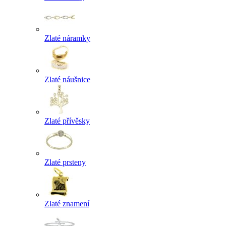
Zlaté náramky
Zlaté náušnice
Zlaté přívěsky
Zlaté prsteny
Zlaté znamení