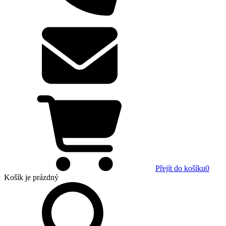
Přejít do košíku
0
Košík
je prázdný