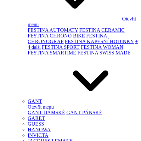
Otevřít
menu
FESTINA AUTOMATY
FESTINA CERAMIC
FESTINA CHRONO BIKE
FESTINA
CHRONOGRAF
FESTINA KAPESNÍ HODINKY
+
4 další
FESTINA SPORT
FESTINA WOMAN
FESTINA SMARTIME
FESTINA SWISS MADE
GANT
Otevřít menu
GANT DÁMSKÉ
GANT PÁNSKÉ
GARET
GUESS
HANOWA
INVICTA
JACQUES LEMANS