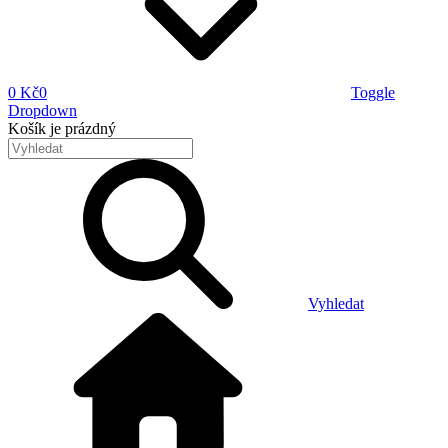
0 Kč
0
Toggle
Dropdown
Košík
je prázdný
Vyhledat