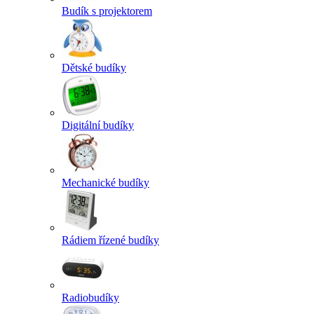
Budík s projektorem
Dětské budíky
Digitální budíky
Mechanické budíky
Rádiem řízené budíky
Radiobudíky