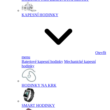
KAPESNÍ HODINKY
Otevřít
menu
Bateriové kapesní hodinky
Mechanické kapesní
hodinky
HODINKY NA KRK
SMART HODINKY