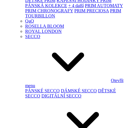
DĚTSKÉ PRIM
KAPESNÍ HODINKY PRIM
PÁNSKÁ KOLEKCE
+ 4 další
PRIM AUTOMATY
PRIM CHRONOGRAFY
PRIM PRECIOSA
PRIM
TOURBILLON
QaQ
ROSELLA BLOOM
ROYAL LONDON
SECCO
Otevřít
menu
PÁNSKÉ SECCO
DÁMSKÉ SECCO
DĚTSKÉ
SECCO
DIGITÁLNÍ SECCO