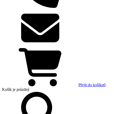
Přejít do košíku
0
Košík
je prázdný