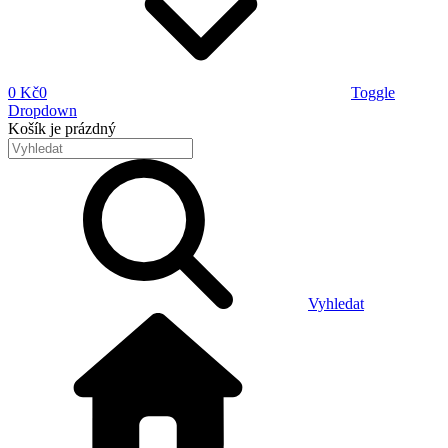
0 Kč
0
Toggle
Dropdown
Košík
je prázdný
Vyhledat