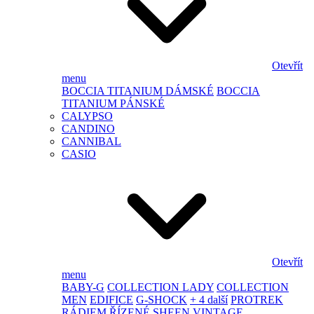
Otevřít
menu
BOCCIA TITANIUM DÁMSKÉ
BOCCIA
TITANIUM PÁNSKÉ
CALYPSO
CANDINO
CANNIBAL
CASIO
Otevřít
menu
BABY-G
COLLECTION LADY
COLLECTION
MEN
EDIFICE
G-SHOCK
+ 4 další
PROTREK
RÁDIEM ŘÍZENÉ
SHEEN
VINTAGE