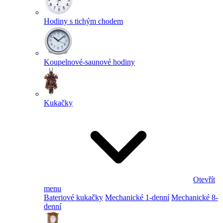
Hodiny s tichým chodem
Koupelnové-saunové hodiny
Kukačky
Otevřít
menu
Bateriové kukačky
Mechanické 1-denní
Mechanické 8-
denní