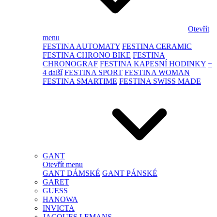
Otevřít
menu
FESTINA AUTOMATY
FESTINA CERAMIC
FESTINA CHRONO BIKE
FESTINA
CHRONOGRAF
FESTINA KAPESNÍ HODINKY
+
4 další
FESTINA SPORT
FESTINA WOMAN
FESTINA SMARTIME
FESTINA SWISS MADE
GANT
Otevřít menu
GANT DÁMSKÉ
GANT PÁNSKÉ
GARET
GUESS
HANOWA
INVICTA
JACQUES LEMANS