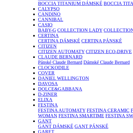
BOCCIA TITANIUM DÁMSKÉ
BOCCIA TIT
CALYPSO
CANDINO
CANNIBAL
CASIO
BABY-G
COLLECTION LADY
COLLECTIO
CERTINA
CERTINA DÁMSKÉ
CERTINA PÁNSKÉ
CITIZEN
CITIZEN AUTOMATY
CITIZEN ECO-DRIVE
CLAUDE BERNARD
Pánské Claude Bernard
Dámské Claude Bernard
CLOCKODILE
COVER
DANIEL WELLINGTON
DAVOSA
DOLCE&GABBANA
D-ZINER
ELIXA
FESTINA
FESTINA AUTOMATY
FESTINA CERAMIC
WOMAN
FESTINA SMARTIME
FESTINA S
GANT
GANT DÁMSKÉ
GANT PÁNSKÉ
GARET