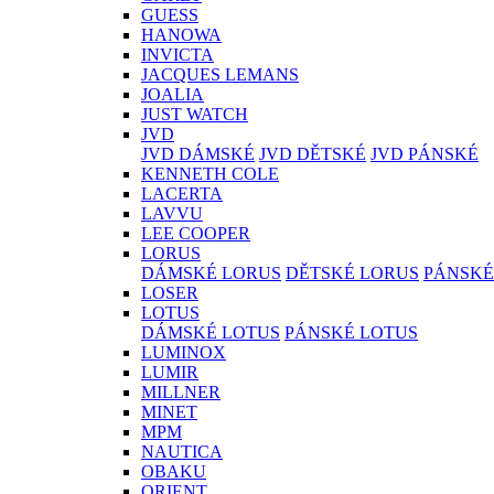
GUESS
HANOWA
INVICTA
JACQUES LEMANS
JOALIA
JUST WATCH
JVD
JVD DÁMSKÉ
JVD DĚTSKÉ
JVD PÁNSKÉ
KENNETH COLE
LACERTA
LAVVU
LEE COOPER
LORUS
DÁMSKÉ LORUS
DĚTSKÉ LORUS
PÁNSKÉ
LOSER
LOTUS
DÁMSKÉ LOTUS
PÁNSKÉ LOTUS
LUMINOX
LUMIR
MILLNER
MINET
MPM
NAUTICA
OBAKU
ORIENT