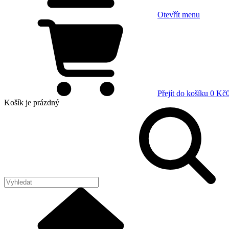
Otevřít menu
Přejít do košíku
0 Kč
Košík
je prázdný