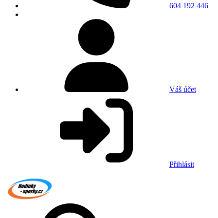
604 192 446
Váš účet
Přihlásit