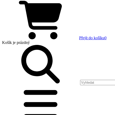
Přejít do košíku
0
Košík
je prázdný