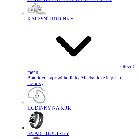
KAPESNÍ HODINKY
Otevřít
menu
Bateriové kapesní hodinky
Mechanické kapesní
hodinky
HODINKY NA KRK
SMART HODINKY