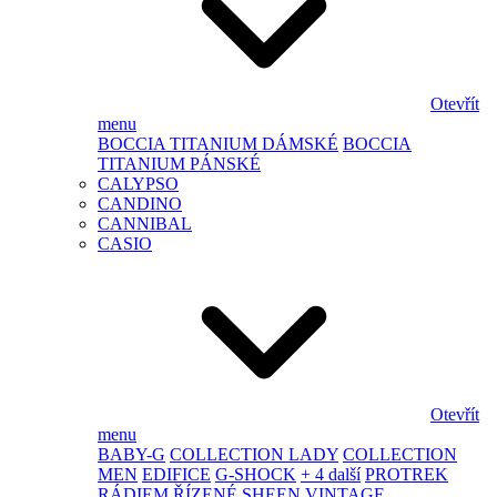
Otevřít
menu
BOCCIA TITANIUM DÁMSKÉ
BOCCIA
TITANIUM PÁNSKÉ
CALYPSO
CANDINO
CANNIBAL
CASIO
Otevřít
menu
BABY-G
COLLECTION LADY
COLLECTION
MEN
EDIFICE
G-SHOCK
+ 4 další
PROTREK
RÁDIEM ŘÍZENÉ
SHEEN
VINTAGE