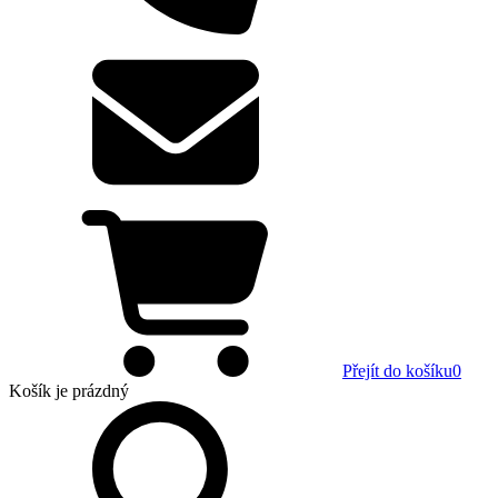
Přejít do košíku
0
Košík
je prázdný