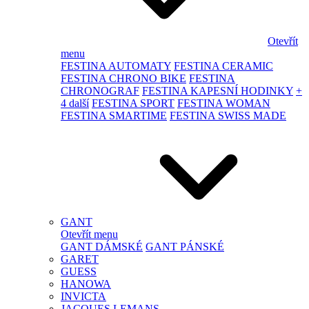
Otevřít
menu
FESTINA AUTOMATY
FESTINA CERAMIC
FESTINA CHRONO BIKE
FESTINA
CHRONOGRAF
FESTINA KAPESNÍ HODINKY
+
4 další
FESTINA SPORT
FESTINA WOMAN
FESTINA SMARTIME
FESTINA SWISS MADE
GANT
Otevřít menu
GANT DÁMSKÉ
GANT PÁNSKÉ
GARET
GUESS
HANOWA
INVICTA
JACQUES LEMANS