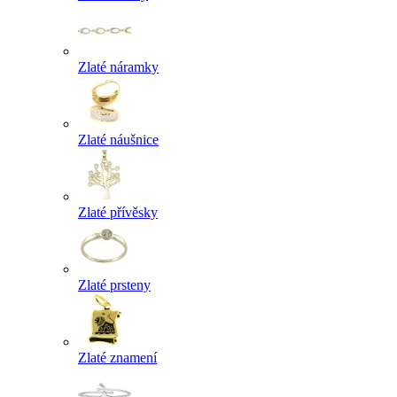
Zlaté náramky
Zlaté náušnice
Zlaté přívěsky
Zlaté prsteny
Zlaté znamení