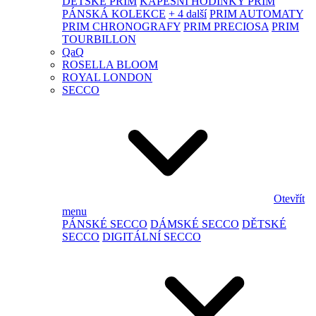
DĚTSKÉ PRIM
KAPESNÍ HODINKY PRIM
PÁNSKÁ KOLEKCE
+ 4 další
PRIM AUTOMATY
PRIM CHRONOGRAFY
PRIM PRECIOSA
PRIM
TOURBILLON
QaQ
ROSELLA BLOOM
ROYAL LONDON
SECCO
Otevřít
menu
PÁNSKÉ SECCO
DÁMSKÉ SECCO
DĚTSKÉ
SECCO
DIGITÁLNÍ SECCO