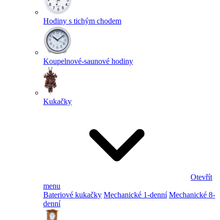
Hodiny s tichým chodem
Koupelnové-saunové hodiny
Kukačky
Otevřít
menu
Bateriové kukačky
Mechanické 1-denní
Mechanické 8-
denní