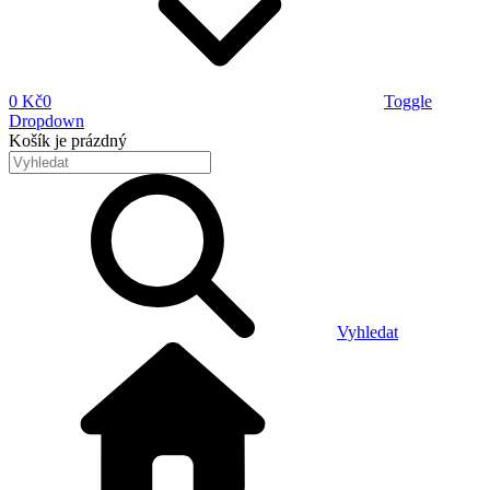
0 Kč
0
Toggle
Dropdown
Košík
je prázdný
Vyhledat