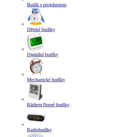
Budík s projektorem
Dětské budíky
Digitální budíky
Mechanické budíky
Rádiem řízené budíky
Radiobudíky