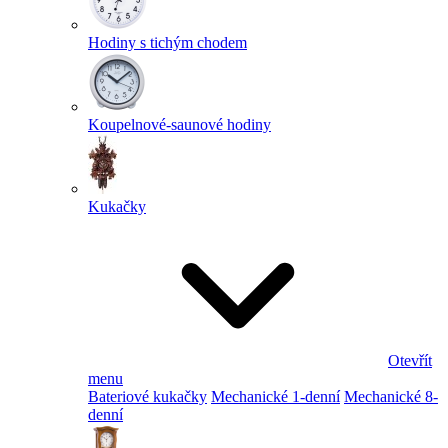
Hodiny s tichým chodem
Koupelnové-saunové hodiny
Kukačky
Otevřít
menu
Bateriové kukačky
Mechanické 1-denní
Mechanické 8-
denní