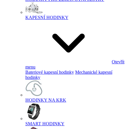
KAPESNÍ HODINKY
Otevřít
menu
Bateriové kapesní hodinky
Mechanické kapesní
hodinky
HODINKY NA KRK
SMART HODINKY