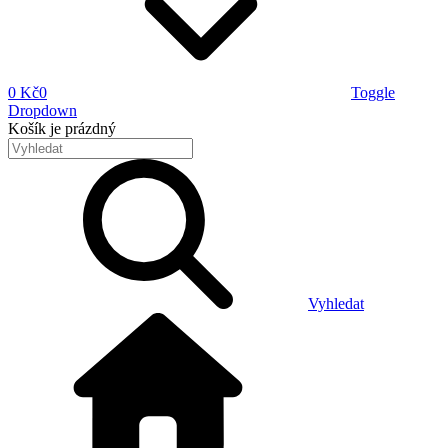
0 Kč
0
Toggle
Dropdown
Košík
je prázdný
Vyhledat