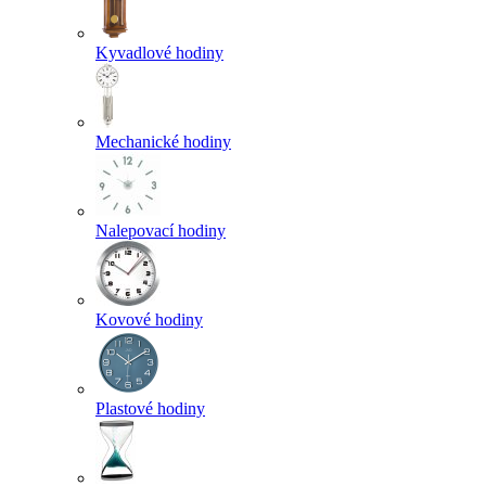
Kyvadlové hodiny
Mechanické hodiny
Nalepovací hodiny
Kovové hodiny
Plastové hodiny