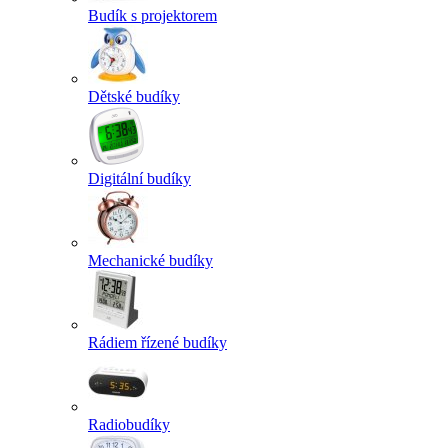
Budík s projektorem
Dětské budíky
Digitální budíky
Mechanické budíky
Rádiem řízené budíky
Radiobudíky