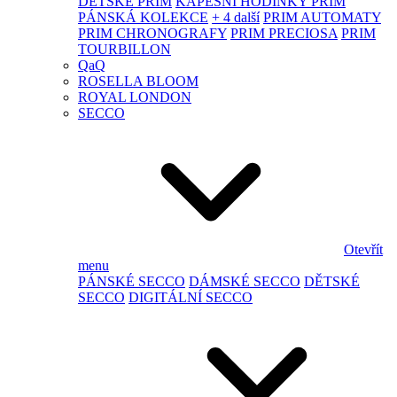
DĚTSKÉ PRIM
KAPESNÍ HODINKY PRIM
PÁNSKÁ KOLEKCE
+ 4 další
PRIM AUTOMATY
PRIM CHRONOGRAFY
PRIM PRECIOSA
PRIM
TOURBILLON
QaQ
ROSELLA BLOOM
ROYAL LONDON
SECCO
Otevřít
menu
PÁNSKÉ SECCO
DÁMSKÉ SECCO
DĚTSKÉ
SECCO
DIGITÁLNÍ SECCO