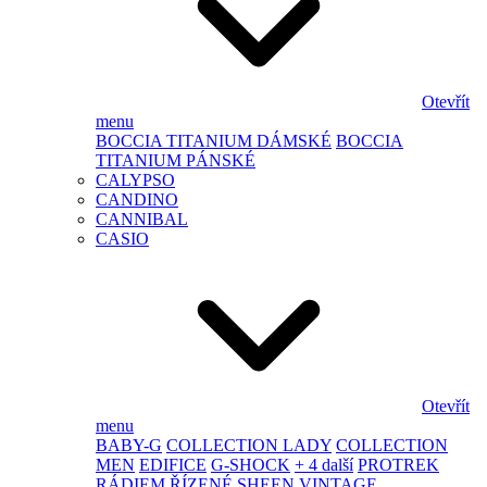
Otevřít
menu
BOCCIA TITANIUM DÁMSKÉ
BOCCIA
TITANIUM PÁNSKÉ
CALYPSO
CANDINO
CANNIBAL
CASIO
Otevřít
menu
BABY-G
COLLECTION LADY
COLLECTION
MEN
EDIFICE
G-SHOCK
+ 4 další
PROTREK
RÁDIEM ŘÍZENÉ
SHEEN
VINTAGE