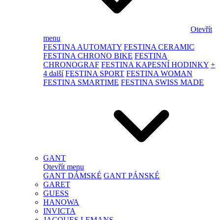
Otevřít
menu
FESTINA AUTOMATY
FESTINA CERAMIC
FESTINA CHRONO BIKE
FESTINA
CHRONOGRAF
FESTINA KAPESNÍ HODINKY
+
4 další
FESTINA SPORT
FESTINA WOMAN
FESTINA SMARTIME
FESTINA SWISS MADE
GANT
Otevřít menu
GANT DÁMSKÉ
GANT PÁNSKÉ
GARET
GUESS
HANOWA
INVICTA
JACQUES LEMANS