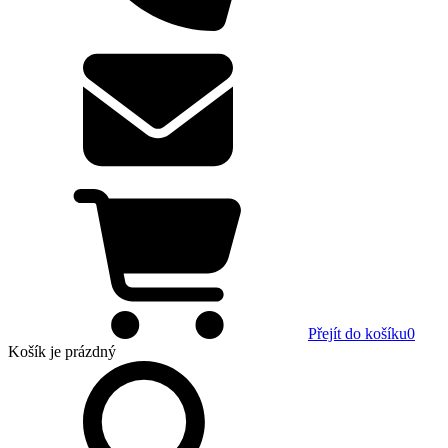
Přejít do košíku
0
Košík
je prázdný