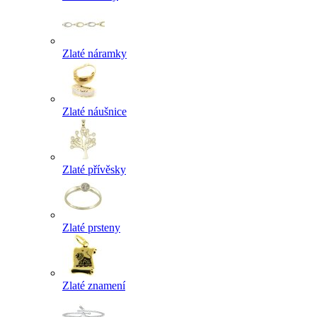
Zlaté náramky
Zlaté náušnice
Zlaté přívěsky
Zlaté prsteny
Zlaté znamení