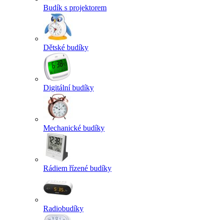
Budík s projektorem
Dětské budíky
Digitální budíky
Mechanické budíky
Rádiem řízené budíky
Radiobudíky