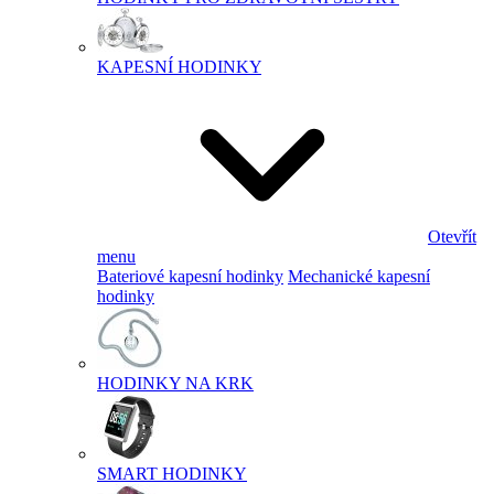
KAPESNÍ HODINKY
Otevřít
menu
Bateriové kapesní hodinky
Mechanické kapesní
hodinky
HODINKY NA KRK
SMART HODINKY