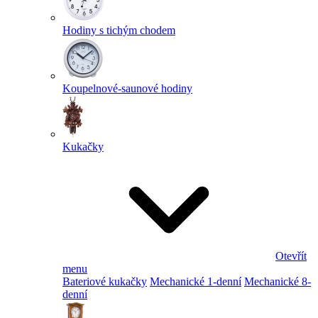
Hodiny s tichým chodem
Koupelnové-saunové hodiny
Kukačky
Otevřít
menu
Bateriové kukačky
Mechanické 1-denní
Mechanické 8-
denní