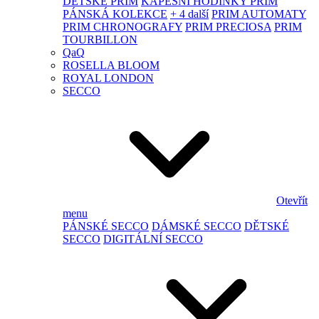
DĚTSKÉ PRIM
KAPESNÍ HODINKY PRIM
PÁNSKÁ KOLEKCE
+ 4 další
PRIM AUTOMATY
PRIM CHRONOGRAFY
PRIM PRECIOSA
PRIM
TOURBILLON
QaQ
ROSELLA BLOOM
ROYAL LONDON
SECCO
Otevřít
menu
PÁNSKÉ SECCO
DÁMSKÉ SECCO
DĚTSKÉ
SECCO
DIGITÁLNÍ SECCO