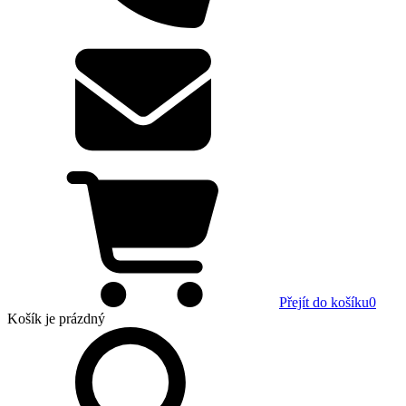
Přejít do košíku
0
Košík
je prázdný