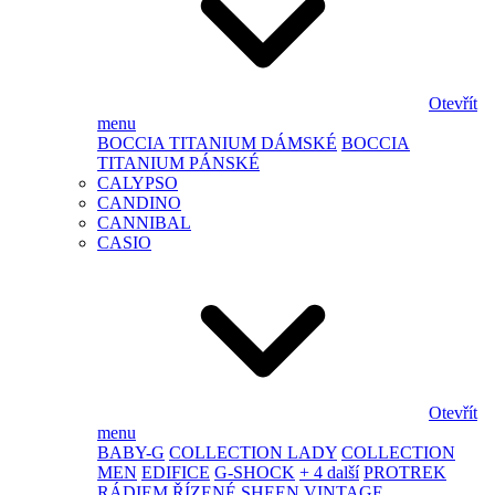
Otevřít
menu
BOCCIA TITANIUM DÁMSKÉ
BOCCIA
TITANIUM PÁNSKÉ
CALYPSO
CANDINO
CANNIBAL
CASIO
Otevřít
menu
BABY-G
COLLECTION LADY
COLLECTION
MEN
EDIFICE
G-SHOCK
+ 4 další
PROTREK
RÁDIEM ŘÍZENÉ
SHEEN
VINTAGE