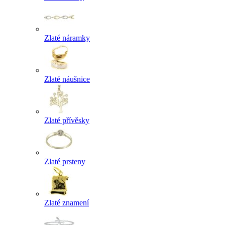
Zlaté náramky
Zlaté náušnice
Zlaté přívěsky
Zlaté prsteny
Zlaté znamení