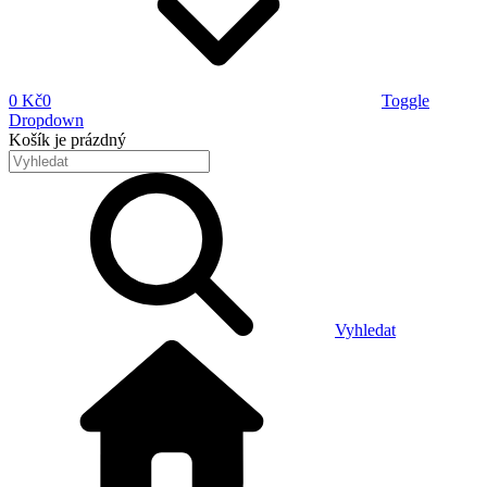
0 Kč
0
Toggle
Dropdown
Košík
je prázdný
Vyhledat