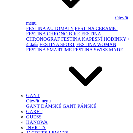
Otevřít
menu
FESTINA AUTOMATY
FESTINA CERAMIC
FESTINA CHRONO BIKE
FESTINA
CHRONOGRAF
FESTINA KAPESNÍ HODINKY
+
4 další
FESTINA SPORT
FESTINA WOMAN
FESTINA SMARTIME
FESTINA SWISS MADE
GANT
Otevřít menu
GANT DÁMSKÉ
GANT PÁNSKÉ
GARET
GUESS
HANOWA
INVICTA
JACQUES LEMANS