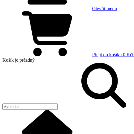
Otevřít menu
Přejít do košíku
0 Kč
Košík
je prázdný