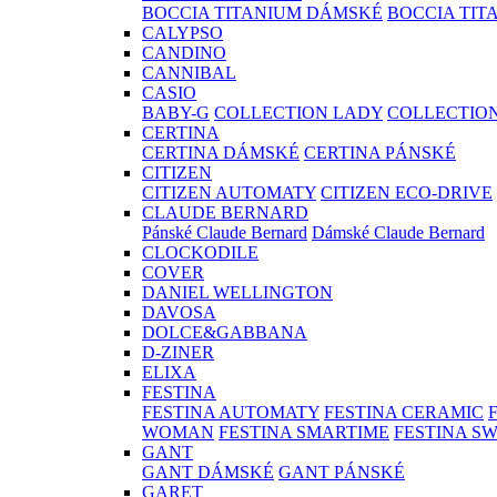
BOCCIA TITANIUM DÁMSKÉ
BOCCIA TIT
CALYPSO
CANDINO
CANNIBAL
CASIO
BABY-G
COLLECTION LADY
COLLECTIO
CERTINA
CERTINA DÁMSKÉ
CERTINA PÁNSKÉ
CITIZEN
CITIZEN AUTOMATY
CITIZEN ECO-DRIVE
CLAUDE BERNARD
Pánské Claude Bernard
Dámské Claude Bernard
CLOCKODILE
COVER
DANIEL WELLINGTON
DAVOSA
DOLCE&GABBANA
D-ZINER
ELIXA
FESTINA
FESTINA AUTOMATY
FESTINA CERAMIC
WOMAN
FESTINA SMARTIME
FESTINA S
GANT
GANT DÁMSKÉ
GANT PÁNSKÉ
GARET