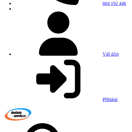
604 192 446
Váš účet
Přihlásit