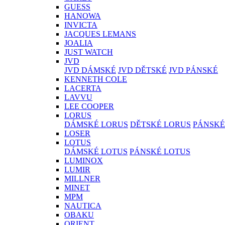
GUESS
HANOWA
INVICTA
JACQUES LEMANS
JOALIA
JUST WATCH
JVD
JVD DÁMSKÉ
JVD DĚTSKÉ
JVD PÁNSKÉ
KENNETH COLE
LACERTA
LAVVU
LEE COOPER
LORUS
DÁMSKÉ LORUS
DĚTSKÉ LORUS
PÁNSKÉ
LOSER
LOTUS
DÁMSKÉ LOTUS
PÁNSKÉ LOTUS
LUMINOX
LUMIR
MILLNER
MINET
MPM
NAUTICA
OBAKU
ORIENT