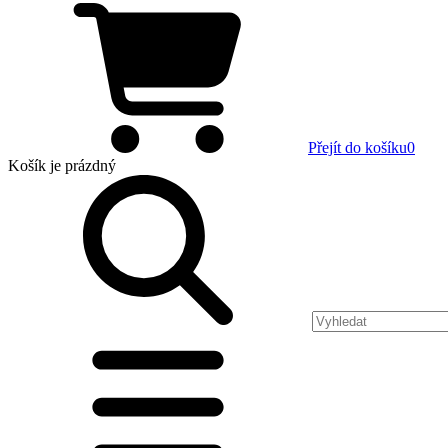
Přejít do košíku
0
Košík
je prázdný