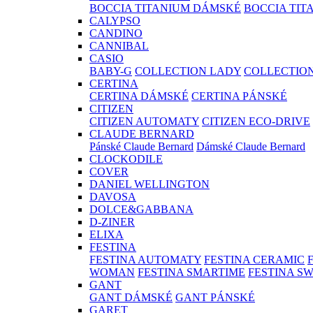
BOCCIA TITANIUM DÁMSKÉ
BOCCIA TIT
CALYPSO
CANDINO
CANNIBAL
CASIO
BABY-G
COLLECTION LADY
COLLECTIO
CERTINA
CERTINA DÁMSKÉ
CERTINA PÁNSKÉ
CITIZEN
CITIZEN AUTOMATY
CITIZEN ECO-DRIVE
CLAUDE BERNARD
Pánské Claude Bernard
Dámské Claude Bernard
CLOCKODILE
COVER
DANIEL WELLINGTON
DAVOSA
DOLCE&GABBANA
D-ZINER
ELIXA
FESTINA
FESTINA AUTOMATY
FESTINA CERAMIC
WOMAN
FESTINA SMARTIME
FESTINA S
GANT
GANT DÁMSKÉ
GANT PÁNSKÉ
GARET