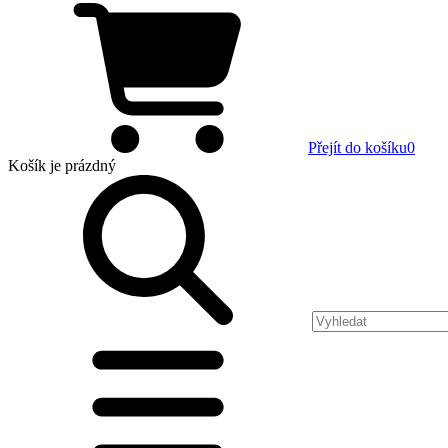
Přejít do košíku
0
Košík
je prázdný