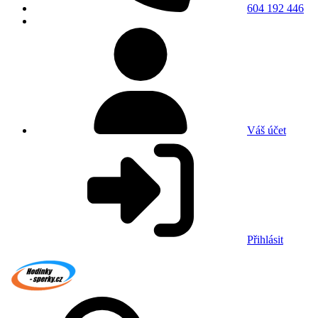
604 192 446
Váš účet
Přihlásit