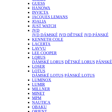
GUESS
HANOWA
INVICTA
JACQUES LEMANS
JOALIA
JUST WATCH
JVD
JVD DÁMSKÉ
JVD DĚTSKÉ
JVD PÁNSKÉ
KENNETH COLE
LACERTA
LAVVU
LEE COOPER
LORUS
DÁMSKÉ LORUS
DĚTSKÉ LORUS
PÁNSKÉ
LOSER
LOTUS
DÁMSKÉ LOTUS
PÁNSKÉ LOTUS
LUMINOX
LUMIR
MILLNER
MINET
MPM
NAUTICA
OBAKU
ORIENT