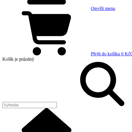
Otevřít menu
Přejít do košíku
0 Kč
Košík
je prázdný