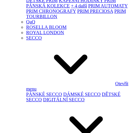
DĚTSKÉ PRIM
KAPESNÍ HODINKY PRIM
PÁNSKÁ KOLEKCE
+ 4 další
PRIM AUTOMATY
PRIM CHRONOGRAFY
PRIM PRECIOSA
PRIM
TOURBILLON
QaQ
ROSELLA BLOOM
ROYAL LONDON
SECCO
Otevřít
menu
PÁNSKÉ SECCO
DÁMSKÉ SECCO
DĚTSKÉ
SECCO
DIGITÁLNÍ SECCO