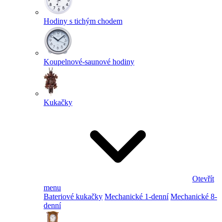
Hodiny s tichým chodem
Koupelnové-saunové hodiny
Kukačky
Otevřít
menu
Bateriové kukačky
Mechanické 1-denní
Mechanické 8-
denní