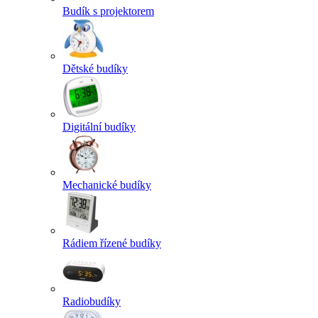
Budík s projektorem
Dětské budíky
Digitální budíky
Mechanické budíky
Rádiem řízené budíky
Radiobudíky