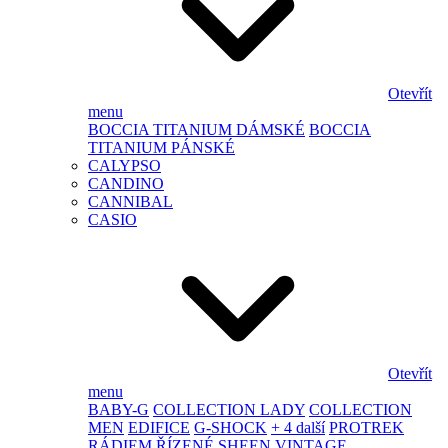
Otevřít
menu
BOCCIA TITANIUM DÁMSKÉ
BOCCIA
TITANIUM PÁNSKÉ
CALYPSO
CANDINO
CANNIBAL
CASIO
Otevřít
menu
BABY-G
COLLECTION LADY
COLLECTION
MEN
EDIFICE
G-SHOCK
+ 4 další
PROTREK
RÁDIEM ŘÍZENÉ
SHEEN
VINTAGE