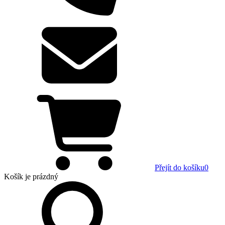
Přejít do košíku
0
Košík
je prázdný