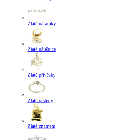
Zlaté náramky
Zlaté náušnice
Zlaté přívěsky
Zlaté prsteny
Zlaté znamení