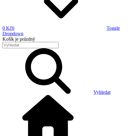
0 Kč
0
Toggle
Dropdown
Košík
je prázdný
Vyhledat