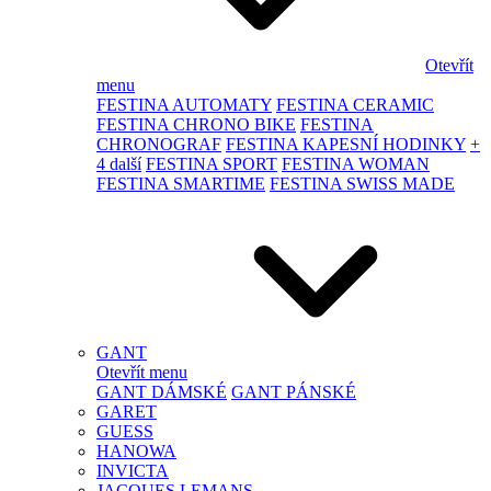
Otevřít
menu
FESTINA AUTOMATY
FESTINA CERAMIC
FESTINA CHRONO BIKE
FESTINA
CHRONOGRAF
FESTINA KAPESNÍ HODINKY
+
4 další
FESTINA SPORT
FESTINA WOMAN
FESTINA SMARTIME
FESTINA SWISS MADE
GANT
Otevřít menu
GANT DÁMSKÉ
GANT PÁNSKÉ
GARET
GUESS
HANOWA
INVICTA
JACQUES LEMANS