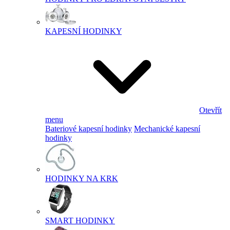
KAPESNÍ HODINKY
Otevřít
menu
Bateriové kapesní hodinky
Mechanické kapesní
hodinky
HODINKY NA KRK
SMART HODINKY