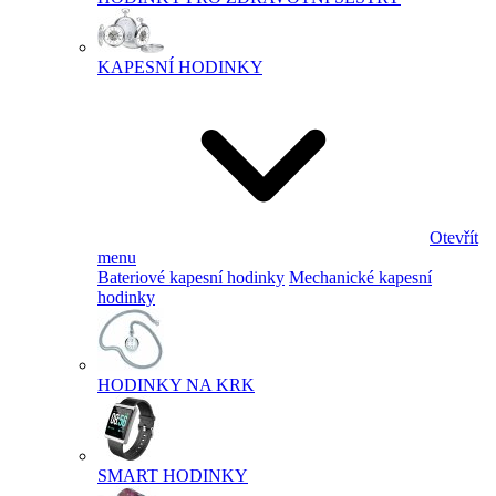
KAPESNÍ HODINKY
Otevřít
menu
Bateriové kapesní hodinky
Mechanické kapesní
hodinky
HODINKY NA KRK
SMART HODINKY