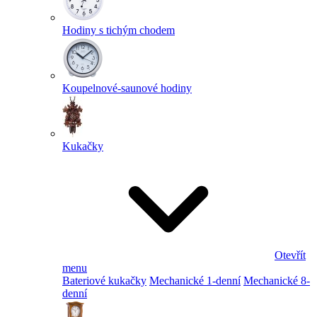
Hodiny s tichým chodem
Koupelnové-saunové hodiny
Kukačky
Otevřít
menu
Bateriové kukačky
Mechanické 1-denní
Mechanické 8-
denní