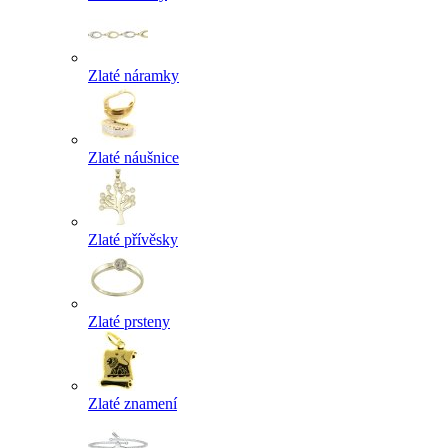
Zlaté náramky
Zlaté náušnice
Zlaté přívěsky
Zlaté prsteny
Zlaté znamení