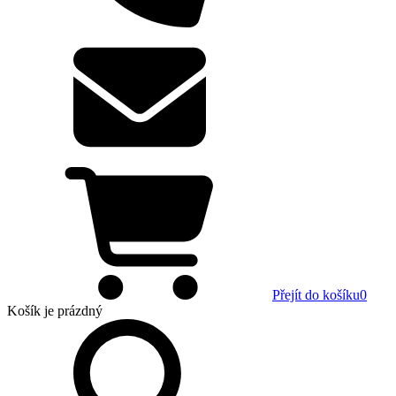
Přejít do košíku
0
Košík
je prázdný