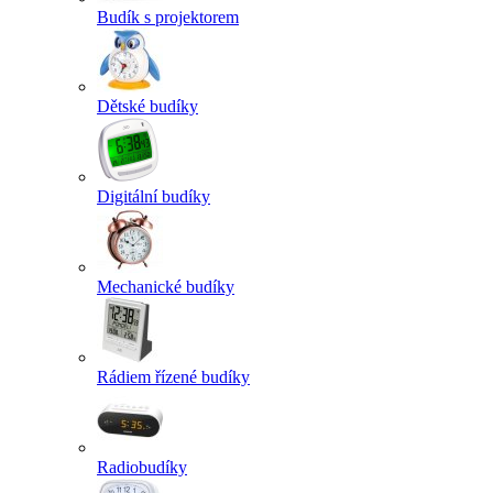
Budík s projektorem
Dětské budíky
Digitální budíky
Mechanické budíky
Rádiem řízené budíky
Radiobudíky