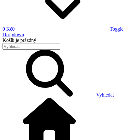
0 Kč
0
Toggle
Dropdown
Košík
je prázdný
Vyhledat