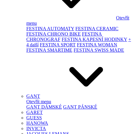
Otevřít
menu
FESTINA AUTOMATY
FESTINA CERAMIC
FESTINA CHRONO BIKE
FESTINA
CHRONOGRAF
FESTINA KAPESNÍ HODINKY
+
4 další
FESTINA SPORT
FESTINA WOMAN
FESTINA SMARTIME
FESTINA SWISS MADE
GANT
Otevřít menu
GANT DÁMSKÉ
GANT PÁNSKÉ
GARET
GUESS
HANOWA
INVICTA
JACQUES LEMANS