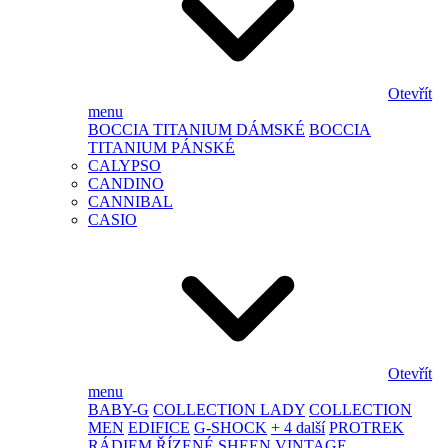
Otevřít
menu
BOCCIA TITANIUM DÁMSKÉ
BOCCIA
TITANIUM PÁNSKÉ
CALYPSO
CANDINO
CANNIBAL
CASIO
Otevřít
menu
BABY-G
COLLECTION LADY
COLLECTION
MEN
EDIFICE
G-SHOCK
+ 4 další
PROTREK
RÁDIEM ŘÍZENÉ
SHEEN
VINTAGE