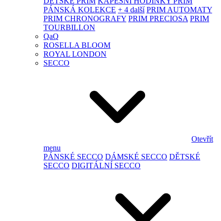
DĚTSKÉ PRIM
KAPESNÍ HODINKY PRIM
PÁNSKÁ KOLEKCE
+ 4 další
PRIM AUTOMATY
PRIM CHRONOGRAFY
PRIM PRECIOSA
PRIM
TOURBILLON
QaQ
ROSELLA BLOOM
ROYAL LONDON
SECCO
Otevřít
menu
PÁNSKÉ SECCO
DÁMSKÉ SECCO
DĚTSKÉ
SECCO
DIGITÁLNÍ SECCO