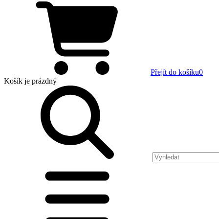
Přejít do košíku
0
Košík
je prázdný