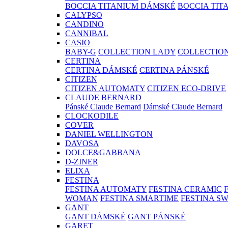
BOCCIA TITANIUM DÁMSKÉ
BOCCIA TIT
CALYPSO
CANDINO
CANNIBAL
CASIO
BABY-G
COLLECTION LADY
COLLECTIO
CERTINA
CERTINA DÁMSKÉ
CERTINA PÁNSKÉ
CITIZEN
CITIZEN AUTOMATY
CITIZEN ECO-DRIVE
CLAUDE BERNARD
Pánské Claude Bernard
Dámské Claude Bernard
CLOCKODILE
COVER
DANIEL WELLINGTON
DAVOSA
DOLCE&GABBANA
D-ZINER
ELIXA
FESTINA
FESTINA AUTOMATY
FESTINA CERAMIC
WOMAN
FESTINA SMARTIME
FESTINA S
GANT
GANT DÁMSKÉ
GANT PÁNSKÉ
GARET