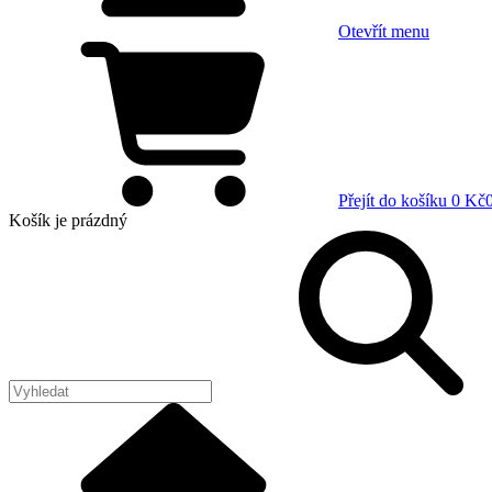
Otevřít menu
Přejít do košíku
0 Kč
Košík
je prázdný