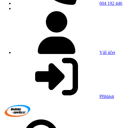
604 192 446
Váš účet
Přihlásit