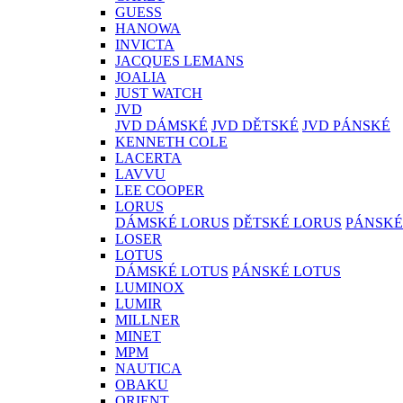
GUESS
HANOWA
INVICTA
JACQUES LEMANS
JOALIA
JUST WATCH
JVD
JVD DÁMSKÉ
JVD DĚTSKÉ
JVD PÁNSKÉ
KENNETH COLE
LACERTA
LAVVU
LEE COOPER
LORUS
DÁMSKÉ LORUS
DĚTSKÉ LORUS
PÁNSKÉ
LOSER
LOTUS
DÁMSKÉ LOTUS
PÁNSKÉ LOTUS
LUMINOX
LUMIR
MILLNER
MINET
MPM
NAUTICA
OBAKU
ORIENT