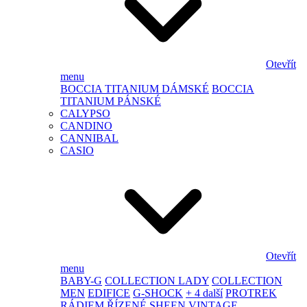
Otevřít
menu
BOCCIA TITANIUM DÁMSKÉ
BOCCIA
TITANIUM PÁNSKÉ
CALYPSO
CANDINO
CANNIBAL
CASIO
Otevřít
menu
BABY-G
COLLECTION LADY
COLLECTION
MEN
EDIFICE
G-SHOCK
+ 4 další
PROTREK
RÁDIEM ŘÍZENÉ
SHEEN
VINTAGE