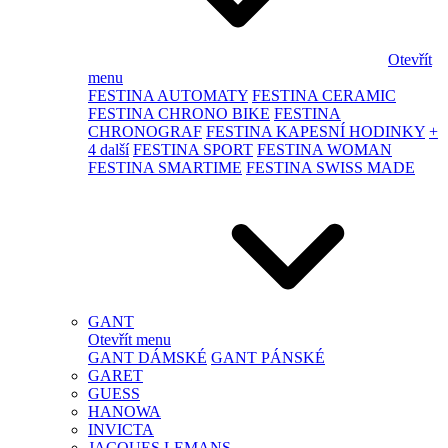
Otevřít
menu
FESTINA AUTOMATY
FESTINA CERAMIC
FESTINA CHRONO BIKE
FESTINA
CHRONOGRAF
FESTINA KAPESNÍ HODINKY
+
4 další
FESTINA SPORT
FESTINA WOMAN
FESTINA SMARTIME
FESTINA SWISS MADE
GANT
Otevřít menu
GANT DÁMSKÉ
GANT PÁNSKÉ
GARET
GUESS
HANOWA
INVICTA
JACQUES LEMANS