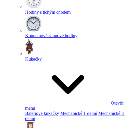
Hodiny s tichým chodem
Koupelnové-saunové hodiny
Kukačky
Otevřít
menu
Bateriové kukačky
Mechanické 1-denní
Mechanické 8-
denní