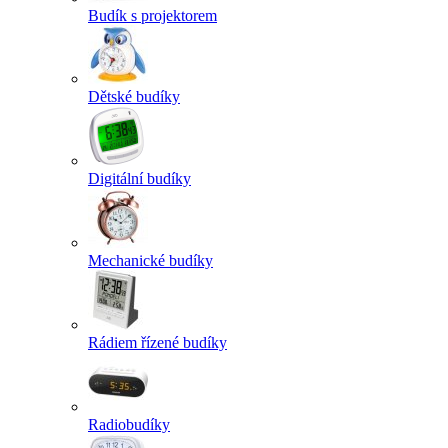
Budík s projektorem
Dětské budíky
Digitální budíky
Mechanické budíky
Rádiem řízené budíky
Radiobudíky