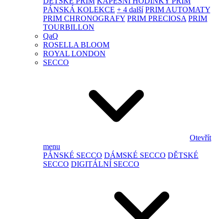
DĚTSKÉ PRIM
KAPESNÍ HODINKY PRIM
PÁNSKÁ KOLEKCE
+ 4 další
PRIM AUTOMATY
PRIM CHRONOGRAFY
PRIM PRECIOSA
PRIM
TOURBILLON
QaQ
ROSELLA BLOOM
ROYAL LONDON
SECCO
Otevřít
menu
PÁNSKÉ SECCO
DÁMSKÉ SECCO
DĚTSKÉ
SECCO
DIGITÁLNÍ SECCO