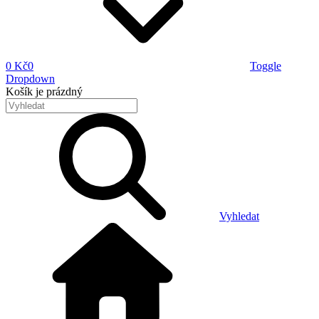
0 Kč
0
Toggle
Dropdown
Košík
je prázdný
Vyhledat