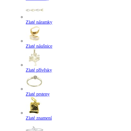
Zlaté náramky
Zlaté náušnice
Zlaté přívěsky
Zlaté prsteny
Zlaté znamení