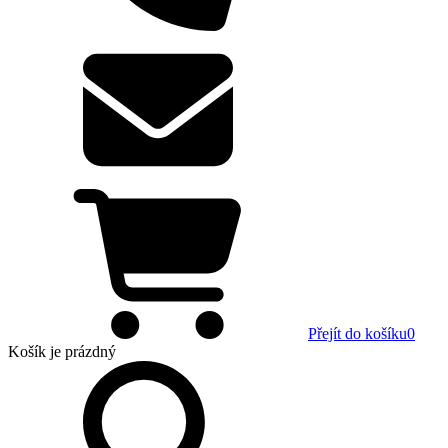
Přejít do košíku
0
Košík
je prázdný