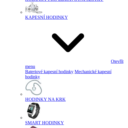
KAPESNÍ HODINKY
Otevřít
menu
Bateriové kapesní hodinky
Mechanické kapesní
hodinky
HODINKY NA KRK
SMART HODINKY