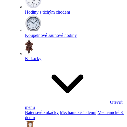
Hodiny s tichým chodem
Koupelnové-saunové hodiny
Kukačky
Otevřít
menu
Bateriové kukačky
Mechanické 1-denní
Mechanické 8-
denní