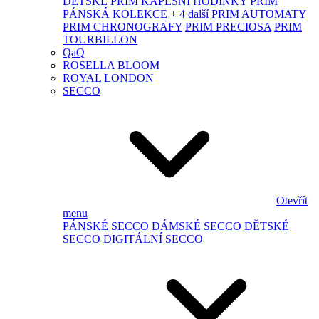
DĚTSKÉ PRIM
KAPESNÍ HODINKY PRIM
PÁNSKÁ KOLEKCE
+ 4 další
PRIM AUTOMATY
PRIM CHRONOGRAFY
PRIM PRECIOSA
PRIM
TOURBILLON
QaQ
ROSELLA BLOOM
ROYAL LONDON
SECCO
Otevřít
menu
PÁNSKÉ SECCO
DÁMSKÉ SECCO
DĚTSKÉ
SECCO
DIGITÁLNÍ SECCO