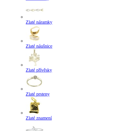
Zlaté náramky
Zlaté náušnice
Zlaté přívěsky
Zlaté prsteny
Zlaté znamení