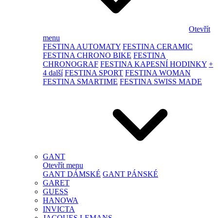
Otevřít
menu
FESTINA AUTOMATY
FESTINA CERAMIC
FESTINA CHRONO BIKE
FESTINA
CHRONOGRAF
FESTINA KAPESNÍ HODINKY
+
4 další
FESTINA SPORT
FESTINA WOMAN
FESTINA SMARTIME
FESTINA SWISS MADE
GANT
Otevřít menu
GANT DÁMSKÉ
GANT PÁNSKÉ
GARET
GUESS
HANOWA
INVICTA
JACQUES LEMANS