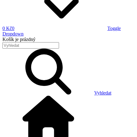
0 Kč
0
Toggle
Dropdown
Košík
je prázdný
Vyhledat