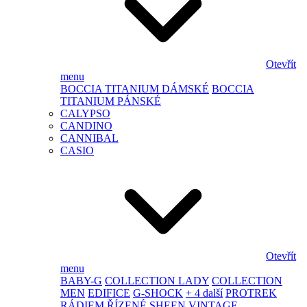
Otevřít
menu
BOCCIA TITANIUM DÁMSKÉ
BOCCIA
TITANIUM PÁNSKÉ
CALYPSO
CANDINO
CANNIBAL
CASIO
Otevřít
menu
BABY-G
COLLECTION LADY
COLLECTION
MEN
EDIFICE
G-SHOCK
+ 4 další
PROTREK
RÁDIEM ŘÍZENÉ
SHEEN
VINTAGE