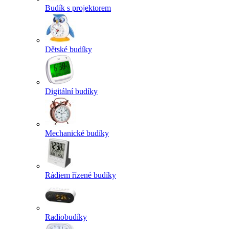
Budík s projektorem
Dětské budíky
Digitální budíky
Mechanické budíky
Rádiem řízené budíky
Radiobudíky