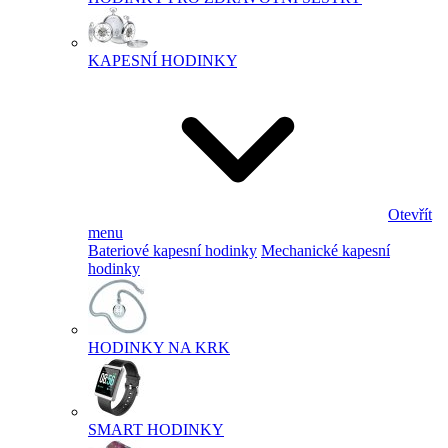
KAPESNÍ HODINKY
Otevřít
menu
Bateriové kapesní hodinky
Mechanické kapesní
hodinky
HODINKY NA KRK
SMART HODINKY