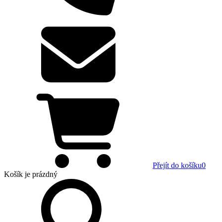
Přejít do košíku
0
Košík
je prázdný