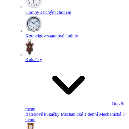
Hodiny s tichým chodem
Koupelnové-saunové hodiny
Kukačky
Otevřít
menu
Bateriové kukačky
Mechanické 1-denní
Mechanické 8-
denní