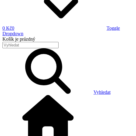
0 Kč
0
Toggle
Dropdown
Košík
je prázdný
Vyhledat