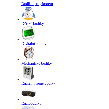
Budík s projektorem
Dětské budíky
Digitální budíky
Mechanické budíky
Rádiem řízené budíky
Radiobudíky