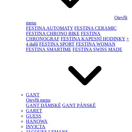
Otevřít
menu
FESTINA AUTOMATY
FESTINA CERAMIC
FESTINA CHRONO BIKE
FESTINA
CHRONOGRAF
FESTINA KAPESNÍ HODINKY
+
4 další
FESTINA SPORT
FESTINA WOMAN
FESTINA SMARTIME
FESTINA SWISS MADE
GANT
Otevřít menu
GANT DÁMSKÉ
GANT PÁNSKÉ
GARET
GUESS
HANOWA
INVICTA
JACQUES LEMANS