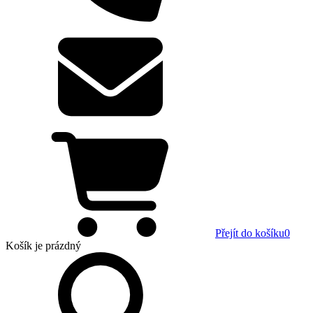
Přejít do košíku
0
Košík
je prázdný