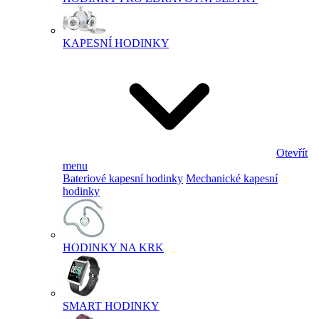
KAPESNÍ HODINKY
Otevřít
menu
Bateriové kapesní hodinky
Mechanické kapesní
hodinky
HODINKY NA KRK
SMART HODINKY