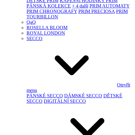
DĚTSKÉ PRIM
KAPESNÍ HODINKY PRIM
PÁNSKÁ KOLEKCE
+ 4 další
PRIM AUTOMATY
PRIM CHRONOGRAFY
PRIM PRECIOSA
PRIM
TOURBILLON
QaQ
ROSELLA BLOOM
ROYAL LONDON
SECCO
Otevřít
menu
PÁNSKÉ SECCO
DÁMSKÉ SECCO
DĚTSKÉ
SECCO
DIGITÁLNÍ SECCO