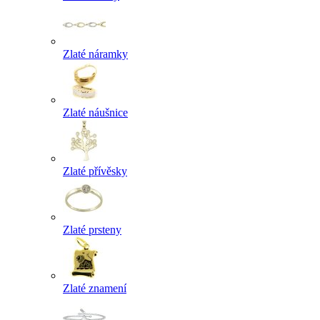
Zlaté náramky
Zlaté náušnice
Zlaté přívěsky
Zlaté prsteny
Zlaté znamení