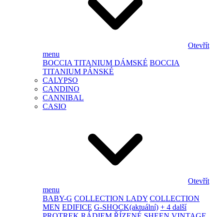
Otevřít
menu
BOCCIA TITANIUM DÁMSKÉ
BOCCIA
TITANIUM PÁNSKÉ
CALYPSO
CANDINO
CANNIBAL
CASIO
Otevřít
menu
BABY-G
COLLECTION LADY
COLLECTION
MEN
EDIFICE
G-SHOCK
(aktuální)
+ 4 další
PROTREK
RÁDIEM ŘÍZENÉ
SHEEN
VINTAGE