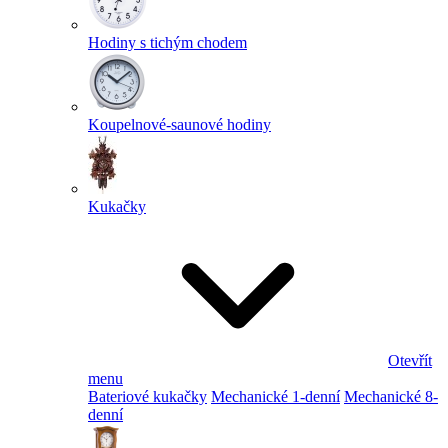
Hodiny s tichým chodem
Koupelnové-saunové hodiny
Kukačky
Otevřít
menu
Bateriové kukačky
Mechanické 1-denní
Mechanické 8-
denní