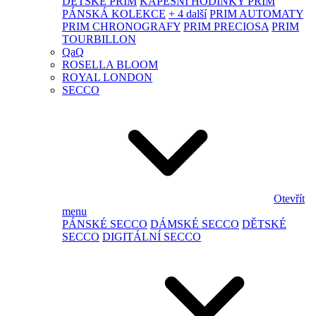
DĚTSKÉ PRIM
KAPESNÍ HODINKY PRIM
PÁNSKÁ KOLEKCE
+ 4 další
PRIM AUTOMATY
PRIM CHRONOGRAFY
PRIM PRECIOSA
PRIM
TOURBILLON
QaQ
ROSELLA BLOOM
ROYAL LONDON
SECCO
Otevřít
menu
PÁNSKÉ SECCO
DÁMSKÉ SECCO
DĚTSKÉ
SECCO
DIGITÁLNÍ SECCO