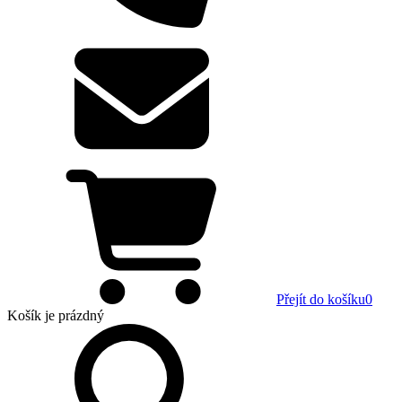
Přejít do košíku
0
Košík
je prázdný