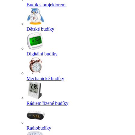
Budík s projektorem
Dětské budíky
Digitální budíky
Mechanické budíky
Rádiem řízené budíky
Radiobudíky