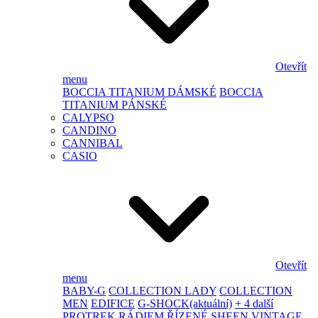
Otevřít
menu
BOCCIA TITANIUM DÁMSKÉ
BOCCIA
TITANIUM PÁNSKÉ
CALYPSO
CANDINO
CANNIBAL
CASIO
Otevřít
menu
BABY-G
COLLECTION LADY
COLLECTION
MEN
EDIFICE
G-SHOCK
(aktuální)
+ 4 další
PROTREK
RÁDIEM ŘÍZENÉ
SHEEN
VINTAGE