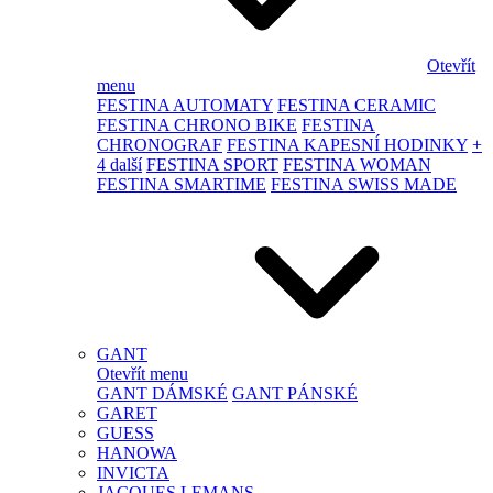
Otevřít
menu
FESTINA AUTOMATY
FESTINA CERAMIC
FESTINA CHRONO BIKE
FESTINA
CHRONOGRAF
FESTINA KAPESNÍ HODINKY
+
4 další
FESTINA SPORT
FESTINA WOMAN
FESTINA SMARTIME
FESTINA SWISS MADE
GANT
Otevřít menu
GANT DÁMSKÉ
GANT PÁNSKÉ
GARET
GUESS
HANOWA
INVICTA
JACQUES LEMANS