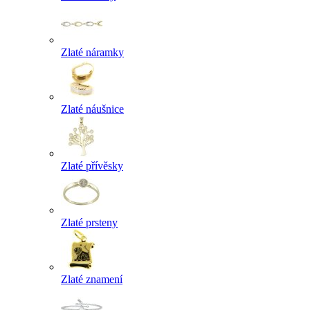
Zlaté náramky
Zlaté náušnice
Zlaté přívěsky
Zlaté prsteny
Zlaté znamení