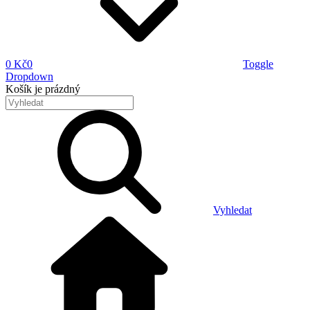
0 Kč
0
Toggle
Dropdown
Košík
je prázdný
Vyhledat