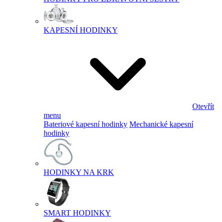
KAPESNÍ HODINKY
Otevřít
menu
Bateriové kapesní hodinky
Mechanické kapesní
hodinky
HODINKY NA KRK
SMART HODINKY