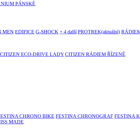
ANIUM PÁNSKÉ
N MEN
EDIFICE
G-SHOCK
+ 4 další
PROTREK
(aktuální)
RÁDIEM
CITIZEN ECO-DRIVE LADY
CITIZEN RÁDIEM ŘÍZENÉ
FESTINA CHRONO BIKE
FESTINA CHRONOGRAF
FESTINA 
WISS MADE