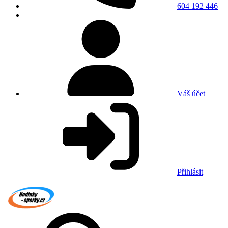
604 192 446
Váš účet
Přihlásit