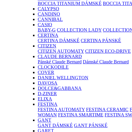
BOCCIA TITANIUM DÁMSKÉ
BOCCIA TIT
CALYPSO
CANDINO
CANNIBAL
CASIO
BABY-G
COLLECTION LADY
COLLECTIO
CERTINA
CERTINA DÁMSKÉ
CERTINA PÁNSKÉ
CITIZEN
CITIZEN AUTOMATY
CITIZEN ECO-DRIVE
CLAUDE BERNARD
Pánské Claude Bernard
Dámské Claude Bernard
CLOCKODILE
COVER
DANIEL WELLINGTON
DAVOSA
DOLCE&GABBANA
D-ZINER
ELIXA
FESTINA
FESTINA AUTOMATY
FESTINA CERAMIC
WOMAN
FESTINA SMARTIME
FESTINA S
GANT
GANT DÁMSKÉ
GANT PÁNSKÉ
GARET