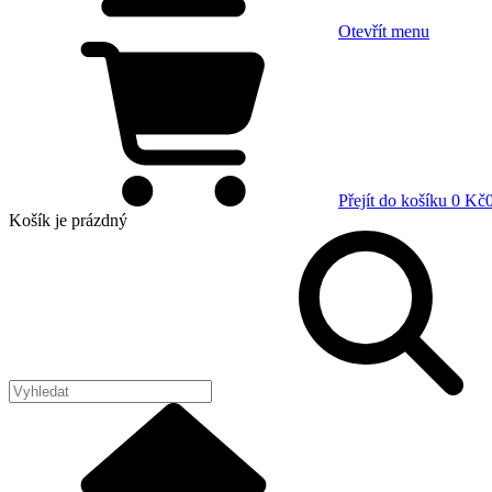
Otevřít menu
Přejít do košíku
0 Kč
Košík
je prázdný