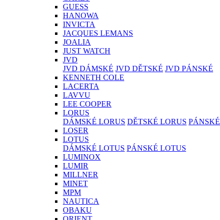
GUESS
HANOWA
INVICTA
JACQUES LEMANS
JOALIA
JUST WATCH
JVD
JVD DÁMSKÉ
JVD DĚTSKÉ
JVD PÁNSKÉ
KENNETH COLE
LACERTA
LAVVU
LEE COOPER
LORUS
DÁMSKÉ LORUS
DĚTSKÉ LORUS
PÁNSKÉ
LOSER
LOTUS
DÁMSKÉ LOTUS
PÁNSKÉ LOTUS
LUMINOX
LUMIR
MILLNER
MINET
MPM
NAUTICA
OBAKU
ORIENT