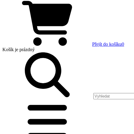
Přejít do košíku
0
Košík
je prázdný