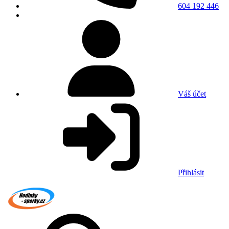
604 192 446
Váš účet
Přihlásit