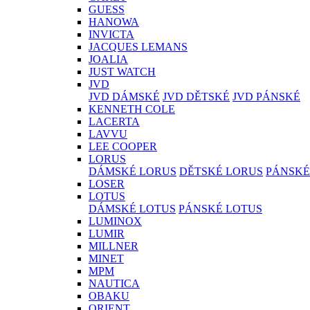
GUESS
HANOWA
INVICTA
JACQUES LEMANS
JOALIA
JUST WATCH
JVD
JVD DÁMSKÉ
JVD DĚTSKÉ
JVD PÁNSKÉ
KENNETH COLE
LACERTA
LAVVU
LEE COOPER
LORUS
DÁMSKÉ LORUS
DĚTSKÉ LORUS
PÁNSKÉ
LOSER
LOTUS
DÁMSKÉ LOTUS
PÁNSKÉ LOTUS
LUMINOX
LUMIR
MILLNER
MINET
MPM
NAUTICA
OBAKU
ORIENT