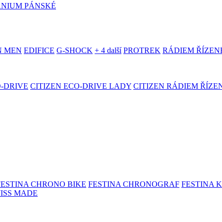
ANIUM PÁNSKÉ
N MEN
EDIFICE
G-SHOCK
+ 4 další
PROTREK
RÁDIEM ŘÍZEN
O-DRIVE
CITIZEN ECO-DRIVE LADY
CITIZEN RÁDIEM ŘÍZE
FESTINA CHRONO BIKE
FESTINA CHRONOGRAF
FESTINA 
WISS MADE