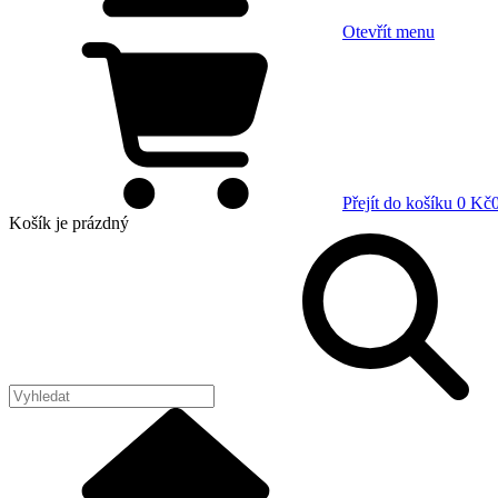
Otevřít menu
Přejít do košíku
0 Kč
Košík
je prázdný