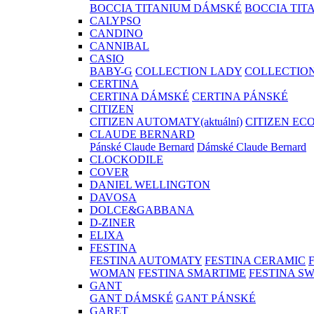
BOCCIA TITANIUM DÁMSKÉ
BOCCIA TIT
CALYPSO
CANDINO
CANNIBAL
CASIO
BABY-G
COLLECTION LADY
COLLECTIO
CERTINA
CERTINA DÁMSKÉ
CERTINA PÁNSKÉ
CITIZEN
CITIZEN AUTOMATY
(aktuální)
CITIZEN EC
CLAUDE BERNARD
Pánské Claude Bernard
Dámské Claude Bernard
CLOCKODILE
COVER
DANIEL WELLINGTON
DAVOSA
DOLCE&GABBANA
D-ZINER
ELIXA
FESTINA
FESTINA AUTOMATY
FESTINA CERAMIC
WOMAN
FESTINA SMARTIME
FESTINA S
GANT
GANT DÁMSKÉ
GANT PÁNSKÉ
GARET