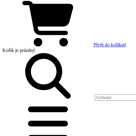
Přejít do košíku
0
Košík
je prázdný