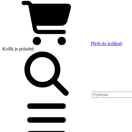
Přejít do košíku
0
Košík
je prázdný