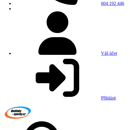
604 192 446
Váš účet
Přihlásit