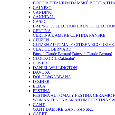
BOCCIA TITANIUM DÁMSKÉ
BOCCIA TIT
CALYPSO
CANDINO
CANNIBAL
CASIO
BABY-G
COLLECTION LADY
COLLECTIO
CERTINA
CERTINA DÁMSKÉ
CERTINA PÁNSKÉ
CITIZEN
CITIZEN AUTOMATY
CITIZEN ECO-DRIVE
CLAUDE BERNARD
Pánské Claude Bernard
Dámské Claude Bernard
CLOCKODILE
(aktuální)
COVER
DANIEL WELLINGTON
DAVOSA
DOLCE&GABBANA
D-ZINER
ELIXA
FESTINA
FESTINA AUTOMATY
FESTINA CERAMIC
WOMAN
FESTINA SMARTIME
FESTINA S
GANT
GANT DÁMSKÉ
GANT PÁNSKÉ
GARET