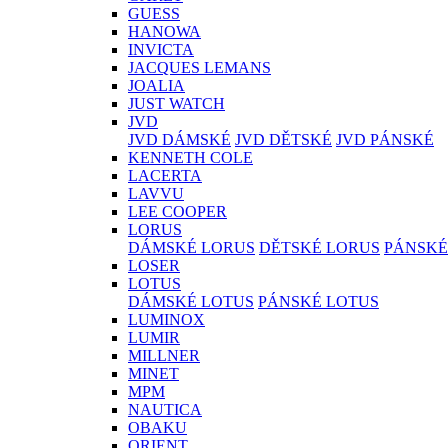
GUESS
HANOWA
INVICTA
JACQUES LEMANS
JOALIA
JUST WATCH
JVD
JVD DÁMSKÉ
JVD DĚTSKÉ
JVD PÁNSKÉ
KENNETH COLE
LACERTA
LAVVU
LEE COOPER
LORUS
DÁMSKÉ LORUS
DĚTSKÉ LORUS
PÁNSKÉ
LOSER
LOTUS
DÁMSKÉ LOTUS
PÁNSKÉ LOTUS
LUMINOX
LUMIR
MILLNER
MINET
MPM
NAUTICA
OBAKU
ORIENT