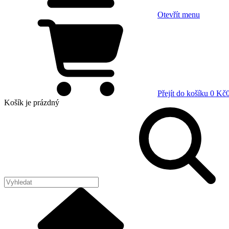
Otevřít menu
Přejít do košíku
0 Kč
Košík
je prázdný