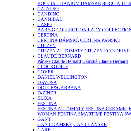
BOCCIA TITANIUM DÁMSKÉ
BOCCIA TIT
CALYPSO
CANDINO
CANNIBAL
CASIO
BABY-G
COLLECTION LADY
COLLECTIO
CERTINA
CERTINA DÁMSKÉ
CERTINA PÁNSKÉ
CITIZEN
CITIZEN AUTOMATY
CITIZEN ECO-DRIVE
CLAUDE BERNARD
Pánské Claude Bernard
Dámské Claude Bernard
CLOCKODILE
COVER
DANIEL WELLINGTON
DAVOSA
DOLCE&GABBANA
D-ZINER
ELIXA
FESTINA
FESTINA AUTOMATY
FESTINA CERAMIC
WOMAN
FESTINA SMARTIME
FESTINA S
GANT
GANT DÁMSKÉ
GANT PÁNSKÉ
GARET