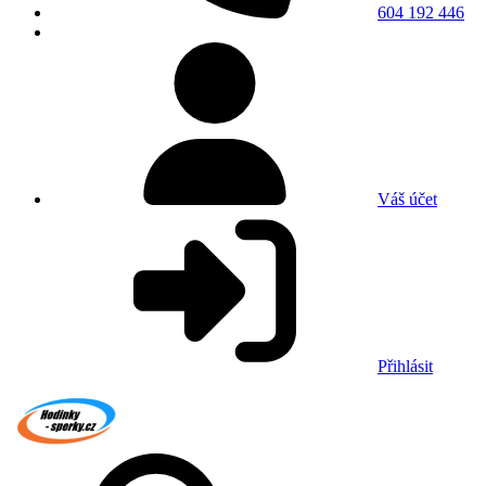
604 192 446
Váš účet
Přihlásit