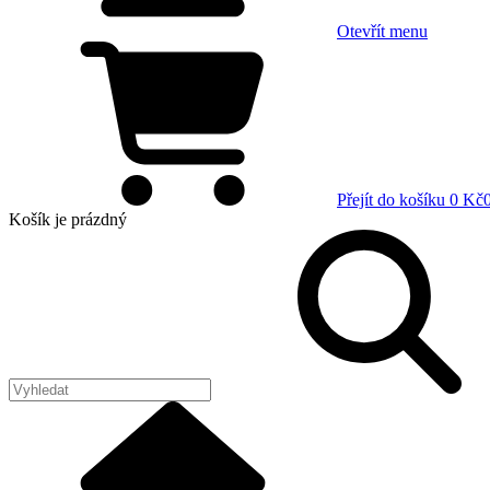
Otevřít menu
Přejít do košíku
0 Kč
Košík
je prázdný