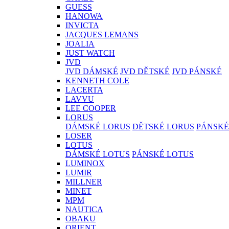
GUESS
HANOWA
INVICTA
JACQUES LEMANS
JOALIA
JUST WATCH
JVD
JVD DÁMSKÉ
JVD DĚTSKÉ
JVD PÁNSKÉ
KENNETH COLE
LACERTA
LAVVU
LEE COOPER
LORUS
DÁMSKÉ LORUS
DĚTSKÉ LORUS
PÁNSKÉ
LOSER
LOTUS
DÁMSKÉ LOTUS
PÁNSKÉ LOTUS
LUMINOX
LUMIR
MILLNER
MINET
MPM
NAUTICA
OBAKU
ORIENT