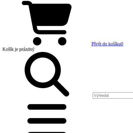
Přejít do košíku
0
Košík
je prázdný