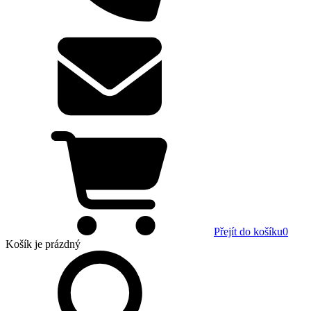
Přejít do košíku
0
Košík
je prázdný