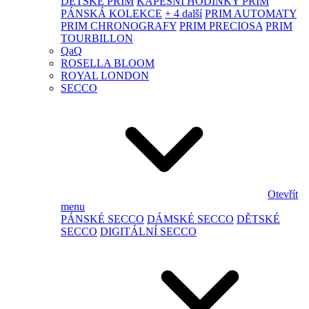
DĚTSKÉ PRIM
KAPESNÍ HODINKY PRIM
PÁNSKÁ KOLEKCE
+ 4 další
PRIM AUTOMATY
PRIM CHRONOGRAFY
PRIM PRECIOSA
PRIM
TOURBILLON
QaQ
ROSELLA BLOOM
ROYAL LONDON
SECCO
Otevřít
menu
PÁNSKÉ SECCO
DÁMSKÉ SECCO
DĚTSKÉ
SECCO
DIGITÁLNÍ SECCO