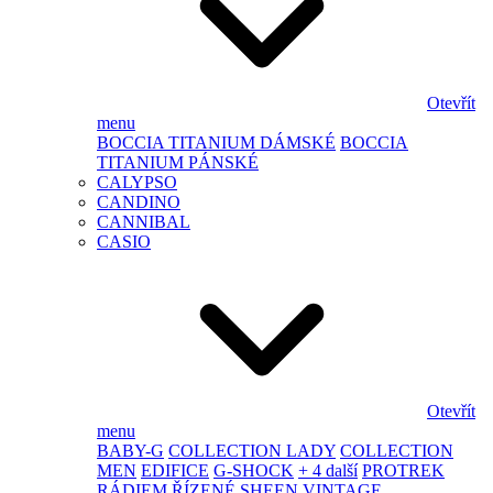
Otevřít
menu
BOCCIA TITANIUM DÁMSKÉ
BOCCIA
TITANIUM PÁNSKÉ
CALYPSO
CANDINO
CANNIBAL
CASIO
Otevřít
menu
BABY-G
COLLECTION LADY
COLLECTION
MEN
EDIFICE
G-SHOCK
+ 4 další
PROTREK
RÁDIEM ŘÍZENÉ
SHEEN
VINTAGE