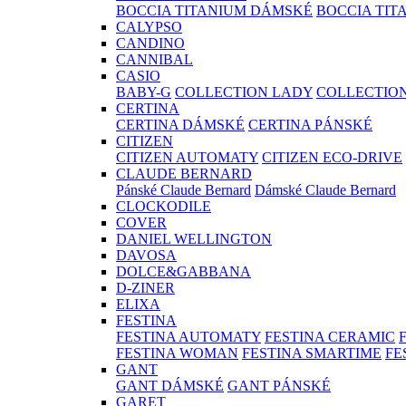
BOCCIA TITANIUM DÁMSKÉ
BOCCIA TIT
CALYPSO
CANDINO
CANNIBAL
CASIO
BABY-G
COLLECTION LADY
COLLECTIO
CERTINA
CERTINA DÁMSKÉ
CERTINA PÁNSKÉ
CITIZEN
CITIZEN AUTOMATY
CITIZEN ECO-DRIVE
CLAUDE BERNARD
Pánské Claude Bernard
Dámské Claude Bernard
CLOCKODILE
COVER
DANIEL WELLINGTON
DAVOSA
DOLCE&GABBANA
D-ZINER
ELIXA
FESTINA
FESTINA AUTOMATY
FESTINA CERAMIC
FESTINA WOMAN
FESTINA SMARTIME
FE
GANT
GANT DÁMSKÉ
GANT PÁNSKÉ
GARET