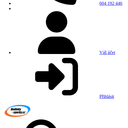
604 192 446
Váš účet
Přihlásit