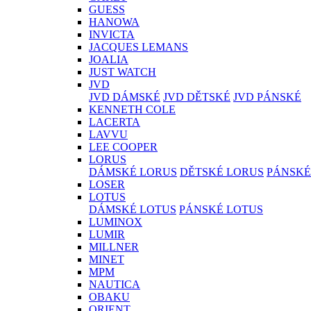
GUESS
HANOWA
INVICTA
JACQUES LEMANS
JOALIA
JUST WATCH
JVD
JVD DÁMSKÉ
JVD DĚTSKÉ
JVD PÁNSKÉ
KENNETH COLE
LACERTA
LAVVU
LEE COOPER
LORUS
DÁMSKÉ LORUS
DĚTSKÉ LORUS
PÁNSKÉ
LOSER
LOTUS
DÁMSKÉ LOTUS
PÁNSKÉ LOTUS
LUMINOX
LUMIR
MILLNER
MINET
MPM
NAUTICA
OBAKU
ORIENT