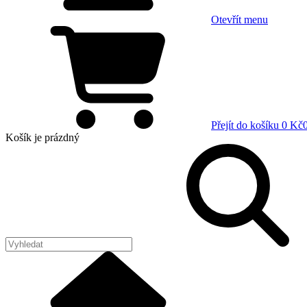
Otevřít menu
Přejít do košíku
0 Kč
Košík
je prázdný