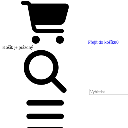
Přejít do košíku
0
Košík
je prázdný