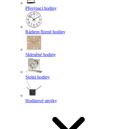
Přesýpací hodiny
Rádiem řízené hodiny
Skleněné hodiny
Stolní hodiny
Hodinové strojky