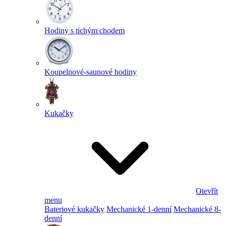
Hodiny s tichým chodem
Koupelnové-saunové hodiny
Kukačky
Otevřít
menu
Bateriové kukačky
Mechanické 1-denní
Mechanické 8-
denní