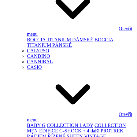
Otevřít
menu
BOCCIA TITANIUM DÁMSKÉ
BOCCIA
TITANIUM PÁNSKÉ
CALYPSO
CANDINO
CANNIBAL
CASIO
Otevřít
menu
BABY-G
COLLECTION LADY
COLLECTION
MEN
EDIFICE
G-SHOCK
+ 4 další
PROTREK
RÁDIEM ŘÍZENÉ
SHEEN
VINTAGE