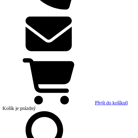
Přejít do košíku
0
Košík
je prázdný