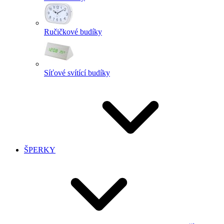
Ručičkové budíky
Síťové svítící budíky
ŠPERKY