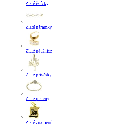
Zlaté řetízky
Zlaté náramky
Zlaté náušnice
Zlaté přívěsky
Zlaté prsteny
Zlaté znamení