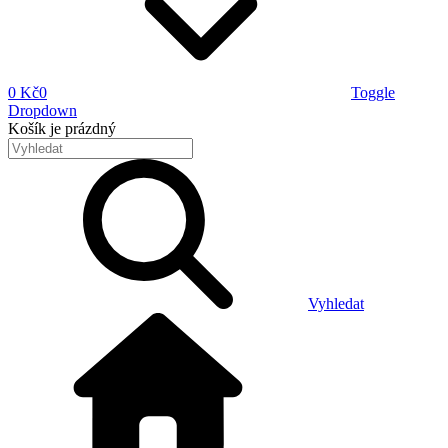
0 Kč
0
Toggle
Dropdown
Košík
je prázdný
Vyhledat