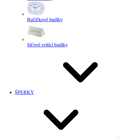
Ručičkové budíky
Síťové svítící budíky
ŠPERKY