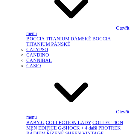
Otevřít
menu
BOCCIA TITANIUM DÁMSKÉ
BOCCIA
TITANIUM PÁNSKÉ
CALYPSO
CANDINO
CANNIBAL
CASIO
Otevřít
menu
BABY-G
COLLECTION LADY
COLLECTION
MEN
EDIFICE
G-SHOCK
+ 4 další
PROTREK
RÁDIEM ŘÍZENÉ
SHEEN
VINTAGE