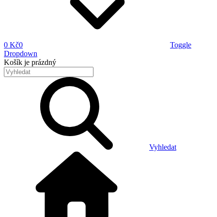
0 Kč
0
Toggle
Dropdown
Košík
je prázdný
Vyhledat