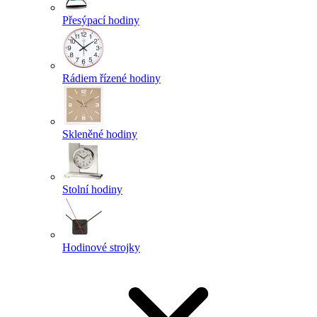
Přesýpací hodiny
Rádiem řízené hodiny
Skleněné hodiny
Stolní hodiny
Hodinové strojky