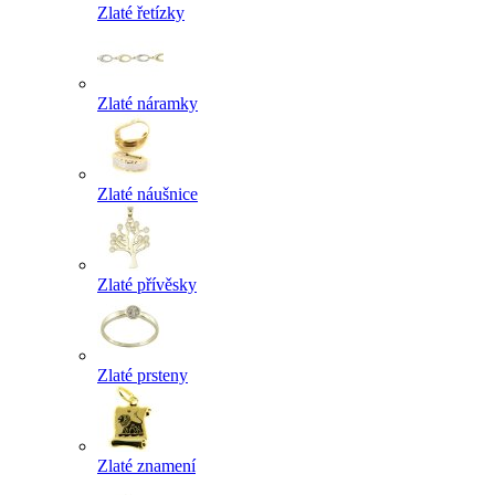
Zlaté řetízky
Zlaté náramky
Zlaté náušnice
Zlaté přívěsky
Zlaté prsteny
Zlaté znamení