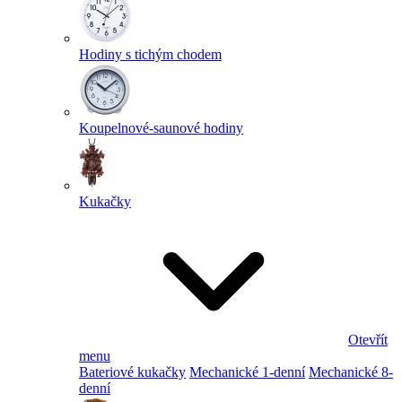
Hodiny s tichým chodem
Koupelnové-saunové hodiny
Kukačky
Otevřít
menu
Bateriové kukačky
Mechanické 1-denní
Mechanické 8-
denní