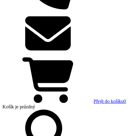
Přejít do košíku
0
Košík
je prázdný