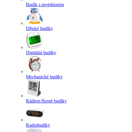
Budík s projektorem
Dětské budíky
Digitální budíky
Mechanické budíky
Rádiem řízené budíky
Radiobudíky