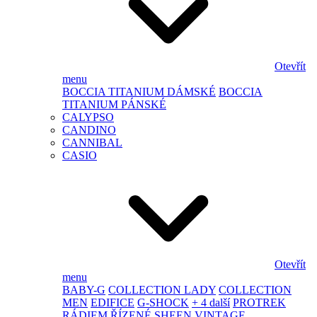
Otevřít
menu
BOCCIA TITANIUM DÁMSKÉ
BOCCIA
TITANIUM PÁNSKÉ
CALYPSO
CANDINO
CANNIBAL
CASIO
Otevřít
menu
BABY-G
COLLECTION LADY
COLLECTION
MEN
EDIFICE
G-SHOCK
+ 4 další
PROTREK
RÁDIEM ŘÍZENÉ
SHEEN
VINTAGE