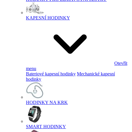
KAPESNÍ HODINKY
Otevřít
menu
Bateriové kapesní hodinky
Mechanické kapesní
hodinky
HODINKY NA KRK
SMART HODINKY