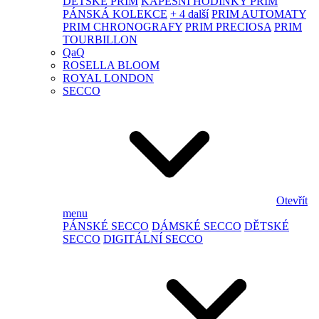
DĚTSKÉ PRIM
KAPESNÍ HODINKY PRIM
PÁNSKÁ KOLEKCE
+ 4 další
PRIM AUTOMATY
PRIM CHRONOGRAFY
PRIM PRECIOSA
PRIM
TOURBILLON
QaQ
ROSELLA BLOOM
ROYAL LONDON
SECCO
Otevřít
menu
PÁNSKÉ SECCO
DÁMSKÉ SECCO
DĚTSKÉ
SECCO
DIGITÁLNÍ SECCO