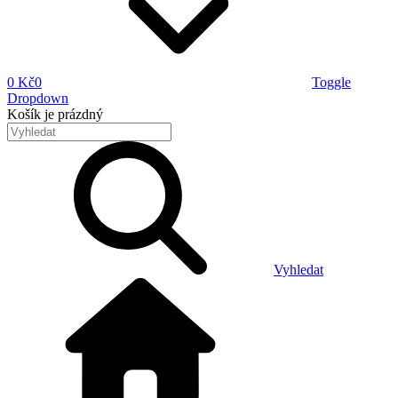
0 Kč
0
Toggle
Dropdown
Košík
je prázdný
Vyhledat