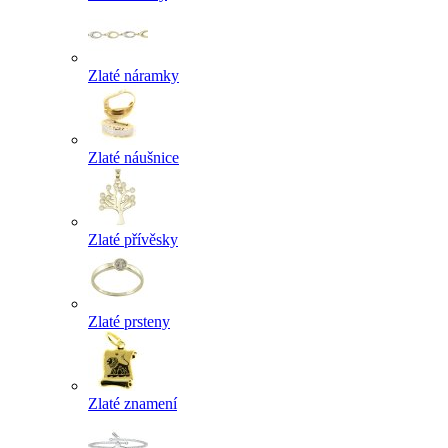
Zlaté náramky
Zlaté náušnice
Zlaté přívěsky
Zlaté prsteny
Zlaté znamení