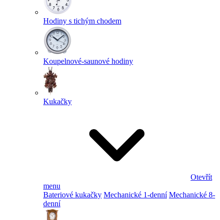
Hodiny s tichým chodem
Koupelnové-saunové hodiny
Kukačky
Otevřít
menu
Bateriové kukačky
Mechanické 1-denní
Mechanické 8-
denní