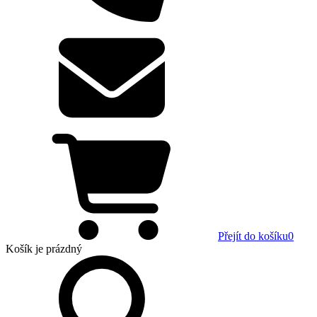
Přejít do košíku
0
Košík
je prázdný