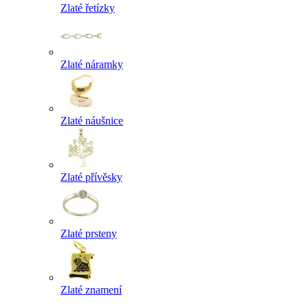
Zlaté řetízky
Zlaté náramky
Zlaté náušnice
Zlaté přívěsky
Zlaté prsteny
Zlaté znamení