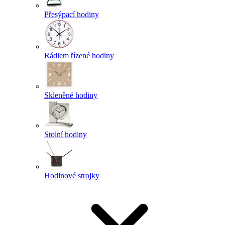
Přesýpací hodiny
Rádiem řízené hodiny
Skleněné hodiny
Stolní hodiny
Hodinové strojky