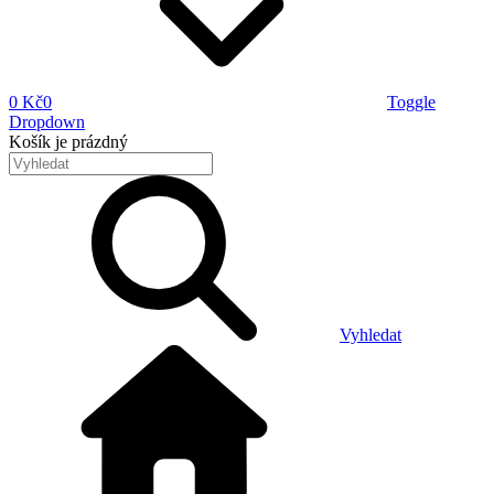
0 Kč
0
Toggle
Dropdown
Košík
je prázdný
Vyhledat