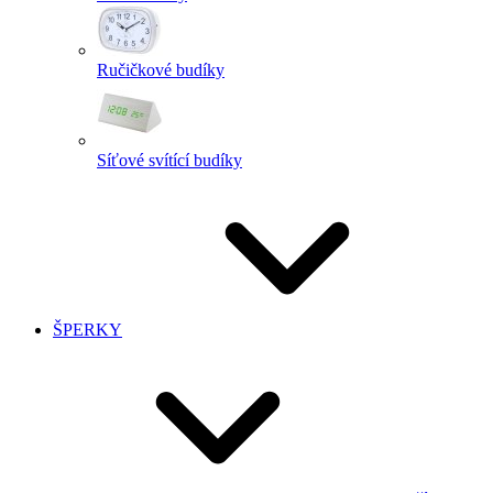
Ručičkové budíky
Síťové svítící budíky
ŠPERKY