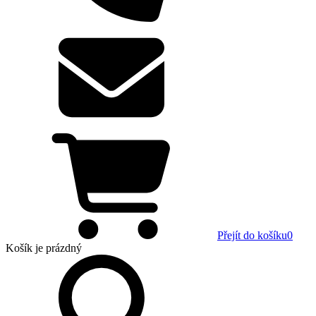
Přejít do košíku
0
Košík
je prázdný