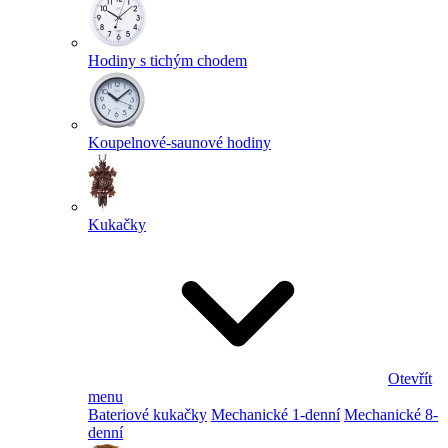
Hodiny s tichým chodem
Koupelnové-saunové hodiny
Kukačky
Otevřít
menu
Bateriové kukačky
Mechanické 1-denní
Mechanické 8-
denní