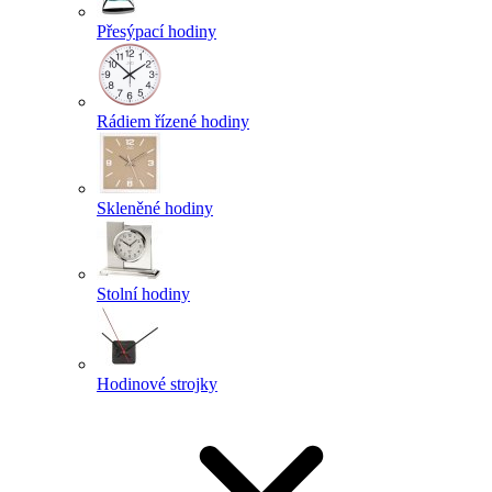
Přesýpací hodiny
Rádiem řízené hodiny
Skleněné hodiny
Stolní hodiny
Hodinové strojky