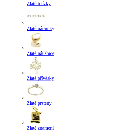
Zlaté řetízky
Zlaté náramky
Zlaté náušnice
Zlaté přívěsky
Zlaté prsteny
Zlaté znamení