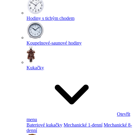
Hodiny s tichým chodem
Koupelnové-saunové hodiny
Kukačky
Otevřít
menu
Bateriové kukačky
Mechanické 1-denní
Mechanické 8-
denní