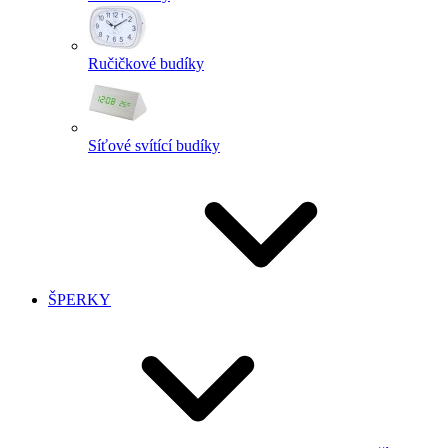
Ručičkové budíky
Síťové svítící budíky
ŠPERKY