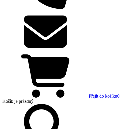
Přejít do košíku
0
Košík
je prázdný