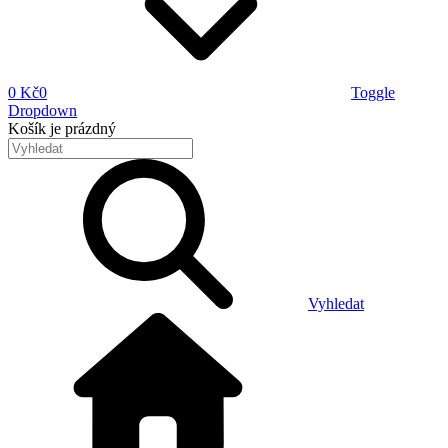
0 Kč
0
Toggle
Dropdown
Košík
je prázdný
Vyhledat