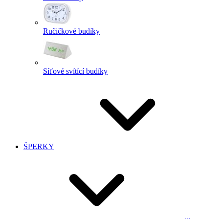
Ručičkové budíky
Síťové svítící budíky
ŠPERKY