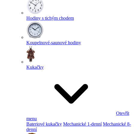
Hodiny s tichým chodem
Koupelnové-saunové hodiny
Kukačky
Otevřít
menu
Bateriové kukačky
Mechanické 1-denní
Mechanické 8-
denní