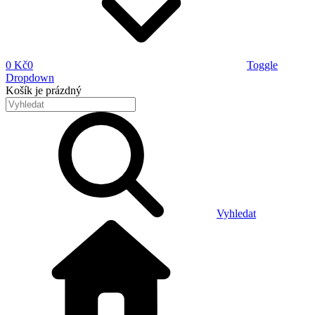
0 Kč
0
Toggle
Dropdown
Košík
je prázdný
Vyhledat