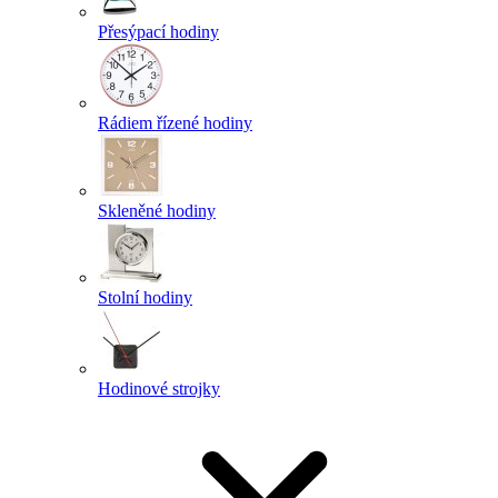
Přesýpací hodiny
Rádiem řízené hodiny
Skleněné hodiny
Stolní hodiny
Hodinové strojky