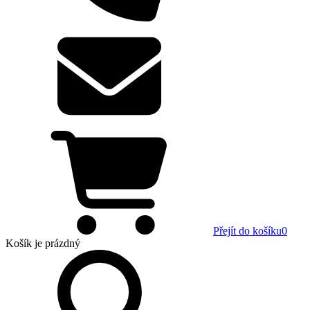
Přejít do košíku
0
Košík
je prázdný