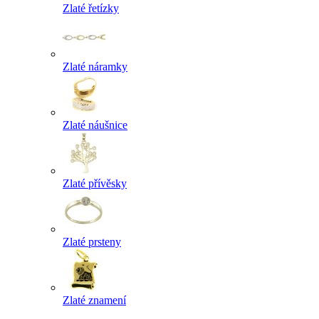
Zlaté řetízky
Zlaté náramky
Zlaté náušnice
Zlaté přívěsky
Zlaté prsteny
Zlaté znamení