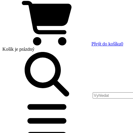
Přejít do košíku
0
Košík
je prázdný