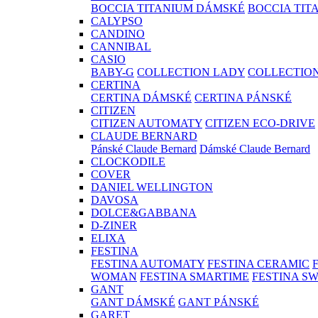
BOCCIA TITANIUM DÁMSKÉ
BOCCIA TIT
CALYPSO
CANDINO
CANNIBAL
CASIO
BABY-G
COLLECTION LADY
COLLECTIO
CERTINA
CERTINA DÁMSKÉ
CERTINA PÁNSKÉ
CITIZEN
CITIZEN AUTOMATY
CITIZEN ECO-DRIVE
CLAUDE BERNARD
Pánské Claude Bernard
Dámské Claude Bernard
CLOCKODILE
COVER
DANIEL WELLINGTON
DAVOSA
DOLCE&GABBANA
D-ZINER
ELIXA
FESTINA
FESTINA AUTOMATY
FESTINA CERAMIC
WOMAN
FESTINA SMARTIME
FESTINA S
GANT
GANT DÁMSKÉ
GANT PÁNSKÉ
GARET