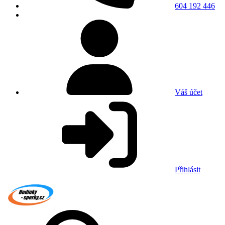
604 192 446
Váš účet
Přihlásit