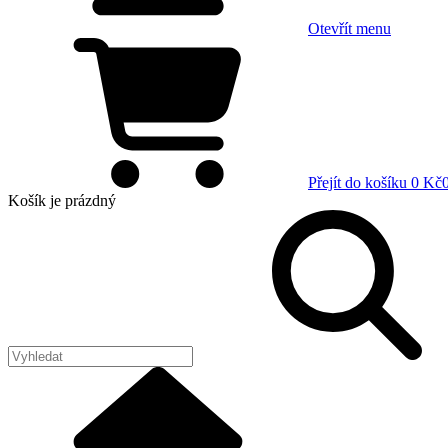
Otevřít menu
Přejít do košíku
0 Kč
Košík
je prázdný