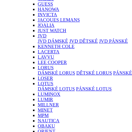
GUESS
HANOWA
INVICTA
JACQUES LEMANS
JOALIA
JUST WATCH
JVD
JVD DÁMSKÉ
JVD DĚTSKÉ
JVD PÁNSKÉ
KENNETH COLE
LACERTA
LAVVU
LEE COOPER
LORUS
DÁMSKÉ LORUS
DĚTSKÉ LORUS
PÁNSKÉ
LOSER
LOTUS
DÁMSKÉ LOTUS
PÁNSKÉ LOTUS
LUMINOX
LUMIR
MILLNER
MINET
MPM
NAUTICA
OBAKU
ORIENT