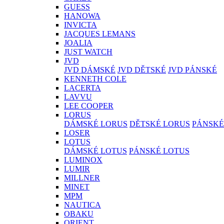
GUESS
HANOWA
INVICTA
JACQUES LEMANS
JOALIA
JUST WATCH
JVD
JVD DÁMSKÉ
JVD DĚTSKÉ
JVD PÁNSKÉ
KENNETH COLE
LACERTA
LAVVU
LEE COOPER
LORUS
DÁMSKÉ LORUS
DĚTSKÉ LORUS
PÁNSKÉ
LOSER
LOTUS
DÁMSKÉ LOTUS
PÁNSKÉ LOTUS
LUMINOX
LUMIR
MILLNER
MINET
MPM
NAUTICA
OBAKU
ORIENT