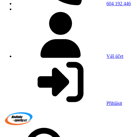
604 192 446
Váš účet
Přihlásit