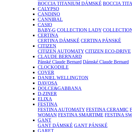
BOCCIA TITANIUM DÁMSKÉ
BOCCIA TIT
CALYPSO
CANDINO
CANNIBAL
CASIO
BABY-G
COLLECTION LADY
COLLECTIO
CERTINA
CERTINA DÁMSKÉ
CERTINA PÁNSKÉ
CITIZEN
CITIZEN AUTOMATY
CITIZEN ECO-DRIVE
CLAUDE BERNARD
Pánské Claude Bernard
Dámské Claude Bernard
CLOCKODILE
COVER
DANIEL WELLINGTON
DAVOSA
DOLCE&GABBANA
D-ZINER
ELIXA
FESTINA
FESTINA AUTOMATY
FESTINA CERAMIC
WOMAN
FESTINA SMARTIME
FESTINA S
GANT
GANT DÁMSKÉ
GANT PÁNSKÉ
GARET