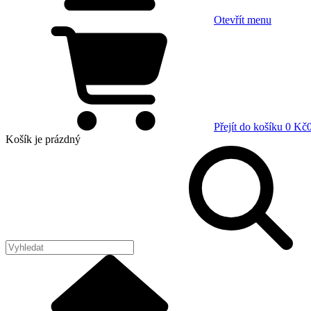
Otevřít menu
Přejít do košíku
0 Kč
Košík
je prázdný