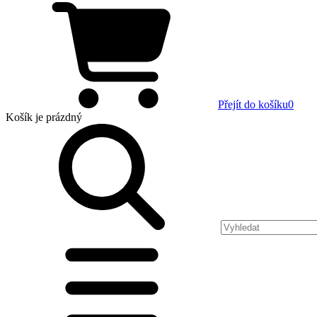
Přejít do košíku
0
Košík
je prázdný