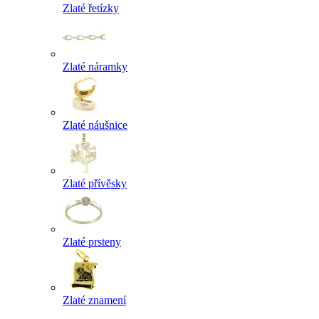
Zlaté řetízky
Zlaté náramky
Zlaté náušnice
Zlaté přívěsky
Zlaté prsteny
Zlaté znamení