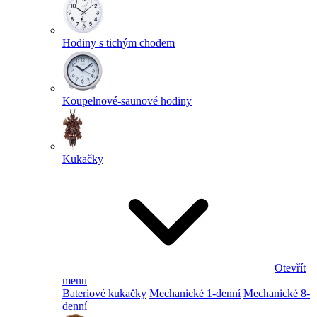
Hodiny s tichým chodem
Koupelnové-saunové hodiny
Kukačky
Otevřít
menu
Bateriové kukačky
Mechanické 1-denní
Mechanické 8-
denní