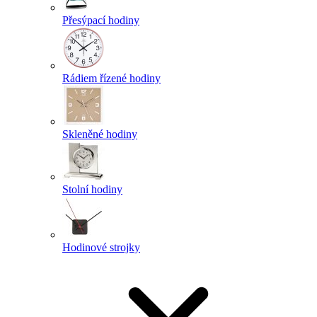
Přesýpací hodiny
Rádiem řízené hodiny
Skleněné hodiny
Stolní hodiny
Hodinové strojky