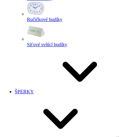
Ručičkové budíky
Síťové svítící budíky
ŠPERKY