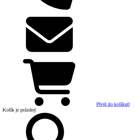
Přejít do košíku
0
Košík
je prázdný