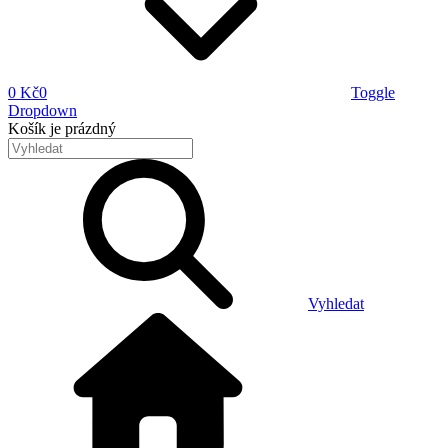
0 Kč
0
Toggle
Dropdown
Košík
je prázdný
Vyhledat