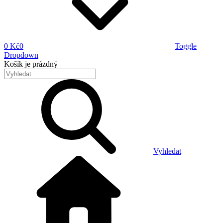
0 Kč
0
Toggle
Dropdown
Košík
je prázdný
Vyhledat