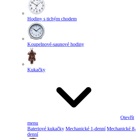
Hodiny s tichým chodem
Koupelnové-saunové hodiny
Kukačky
Otevřít
menu
Bateriové kukačky
Mechanické 1-denní
Mechanické 8-
denní