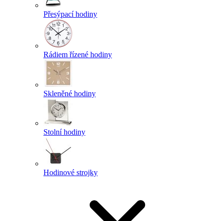
Přesýpací hodiny
Rádiem řízené hodiny
Skleněné hodiny
Stolní hodiny
Hodinové strojky