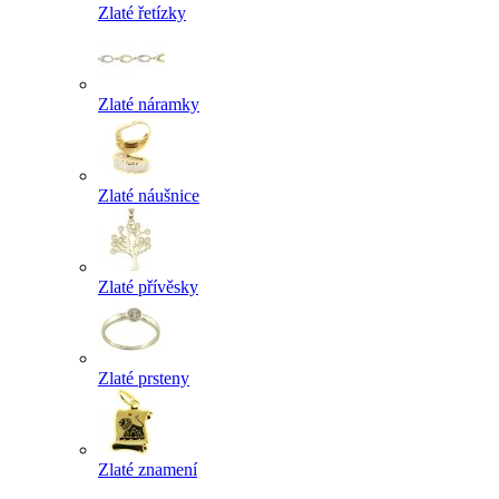
Zlaté řetízky
Zlaté náramky
Zlaté náušnice
Zlaté přívěsky
Zlaté prsteny
Zlaté znamení