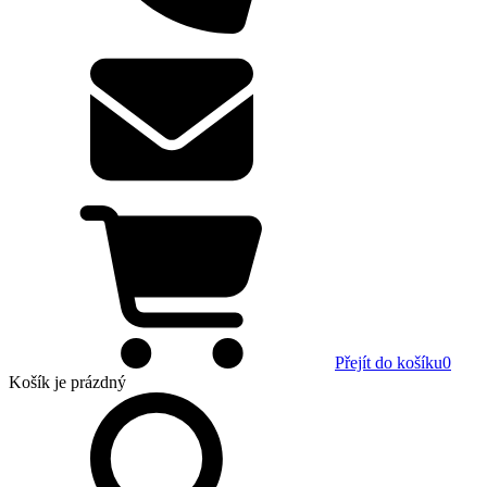
Přejít do košíku
0
Košík
je prázdný