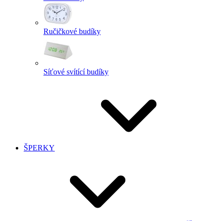
Ručičkové budíky
Síťové svítící budíky
ŠPERKY