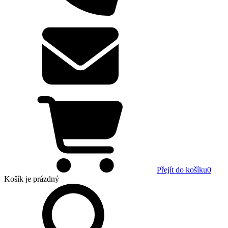
Přejít do košíku
0
Košík
je prázdný