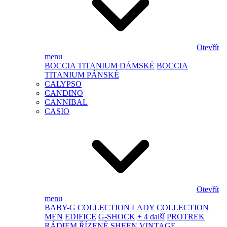
Otevřít
menu
BOCCIA TITANIUM DÁMSKÉ
BOCCIA
TITANIUM PÁNSKÉ
CALYPSO
CANDINO
CANNIBAL
CASIO
Otevřít
menu
BABY-G
COLLECTION LADY
COLLECTION
MEN
EDIFICE
G-SHOCK
+ 4 další
PROTREK
RÁDIEM ŘÍZENÉ
SHEEN
VINTAGE