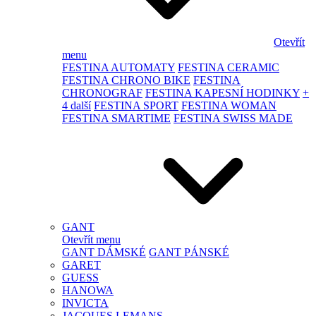
Otevřít
menu
FESTINA AUTOMATY
FESTINA CERAMIC
FESTINA CHRONO BIKE
FESTINA
CHRONOGRAF
FESTINA KAPESNÍ HODINKY
+
4 další
FESTINA SPORT
FESTINA WOMAN
FESTINA SMARTIME
FESTINA SWISS MADE
GANT
Otevřít menu
GANT DÁMSKÉ
GANT PÁNSKÉ
GARET
GUESS
HANOWA
INVICTA
JACQUES LEMANS