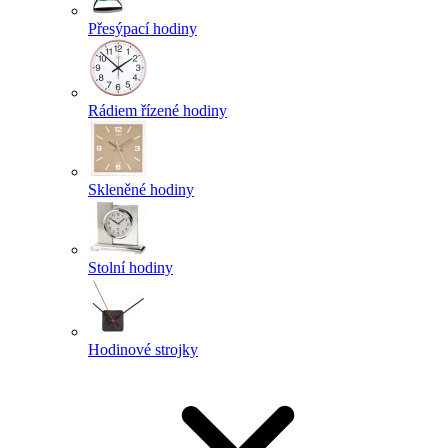
Přesýpací hodiny
Rádiem řízené hodiny
Skleněné hodiny
Stolní hodiny
Hodinové strojky