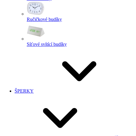
Ručičkové budíky
Síťové svítící budíky
ŠPERKY