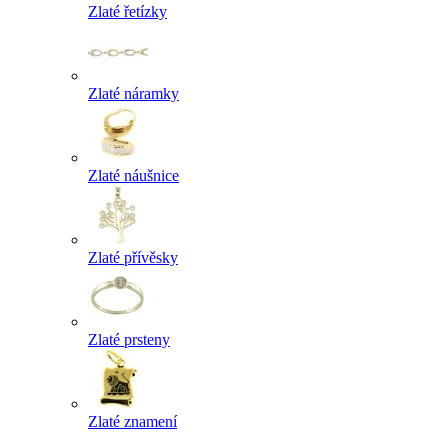
Zlaté řetízky
Zlaté náramky
Zlaté náušnice
Zlaté přívěsky
Zlaté prsteny
Zlaté znamení