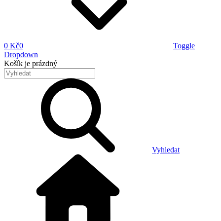
0 Kč
0
Toggle
Dropdown
Košík
je prázdný
Vyhledat