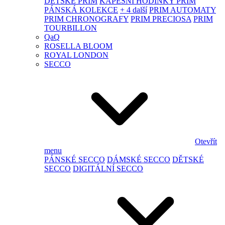
DĚTSKÉ PRIM
KAPESNÍ HODINKY PRIM
PÁNSKÁ KOLEKCE
+ 4 další
PRIM AUTOMATY
PRIM CHRONOGRAFY
PRIM PRECIOSA
PRIM
TOURBILLON
QaQ
ROSELLA BLOOM
ROYAL LONDON
SECCO
Otevřít
menu
PÁNSKÉ SECCO
DÁMSKÉ SECCO
DĚTSKÉ
SECCO
DIGITÁLNÍ SECCO