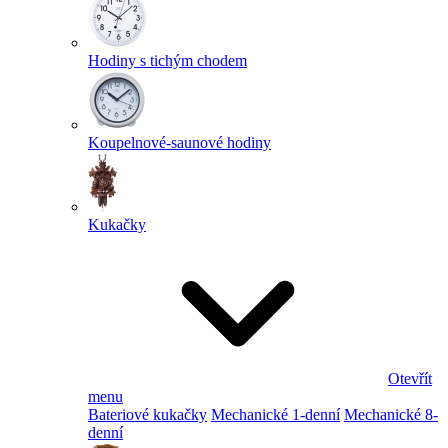
Hodiny s tichým chodem
Koupelnové-saunové hodiny
Kukačky
Otevřít
menu
Bateriové kukačky
Mechanické 1-denní
Mechanické 8-
denní