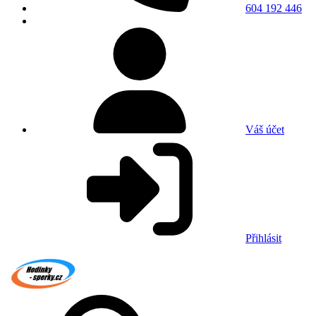
604 192 446
Váš účet
Přihlásit