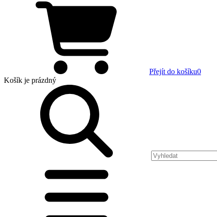
Přejít do košíku
0
Košík
je prázdný