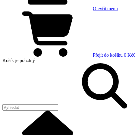
Otevřít menu
Přejít do košíku
0 Kč
Košík
je prázdný