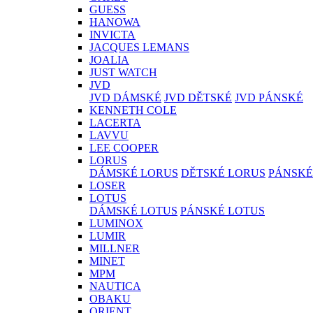
GUESS
HANOWA
INVICTA
JACQUES LEMANS
JOALIA
JUST WATCH
JVD
JVD DÁMSKÉ
JVD DĚTSKÉ
JVD PÁNSKÉ
KENNETH COLE
LACERTA
LAVVU
LEE COOPER
LORUS
DÁMSKÉ LORUS
DĚTSKÉ LORUS
PÁNSKÉ
LOSER
LOTUS
DÁMSKÉ LOTUS
PÁNSKÉ LOTUS
LUMINOX
LUMIR
MILLNER
MINET
MPM
NAUTICA
OBAKU
ORIENT