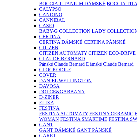
BOCCIA TITANIUM DÁMSKÉ
BOCCIA TIT
CALYPSO
CANDINO
CANNIBAL
CASIO
BABY-G
COLLECTION LADY
COLLECTIO
CERTINA
CERTINA DÁMSKÉ
CERTINA PÁNSKÉ
CITIZEN
CITIZEN AUTOMATY
CITIZEN ECO-DRIVE
CLAUDE BERNARD
Pánské Claude Bernard
Dámské Claude Bernard
CLOCKODILE
COVER
DANIEL WELLINGTON
DAVOSA
DOLCE&GABBANA
D-ZINER
ELIXA
FESTINA
FESTINA AUTOMATY
FESTINA CERAMIC
WOMAN
FESTINA SMARTIME
FESTINA S
GANT
GANT DÁMSKÉ
GANT PÁNSKÉ
GARET