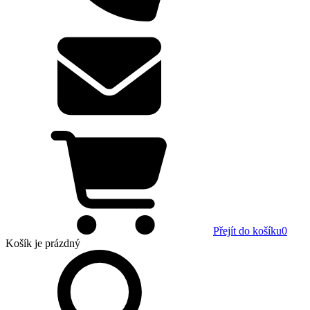
Přejít do košíku
0
Košík
je prázdný