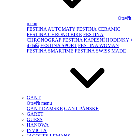
Otevřít
menu
FESTINA AUTOMATY
FESTINA CERAMIC
FESTINA CHRONO BIKE
FESTINA
CHRONOGRAF
FESTINA KAPESNÍ HODINKY
+
4 další
FESTINA SPORT
FESTINA WOMAN
FESTINA SMARTIME
FESTINA SWISS MADE
GANT
Otevřít menu
GANT DÁMSKÉ
GANT PÁNSKÉ
GARET
GUESS
HANOWA
INVICTA
JACQUES LEMANS