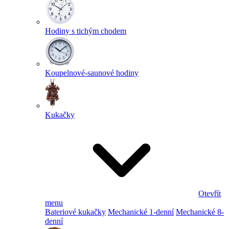
Hodiny s tichým chodem
Koupelnové-saunové hodiny
Kukačky
Otevřít
menu
Bateriové kukačky
Mechanické 1-denní
Mechanické 8-
denní