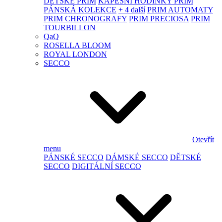
DĚTSKÉ PRIM
KAPESNÍ HODINKY PRIM
PÁNSKÁ KOLEKCE
+ 4 další
PRIM AUTOMATY
PRIM CHRONOGRAFY
PRIM PRECIOSA
PRIM
TOURBILLON
QaQ
ROSELLA BLOOM
ROYAL LONDON
SECCO
Otevřít
menu
PÁNSKÉ SECCO
DÁMSKÉ SECCO
DĚTSKÉ
SECCO
DIGITÁLNÍ SECCO