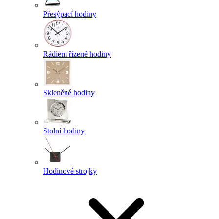
Přesýpací hodiny
Rádiem řízené hodiny
Skleněné hodiny
Stolní hodiny
Hodinové strojky