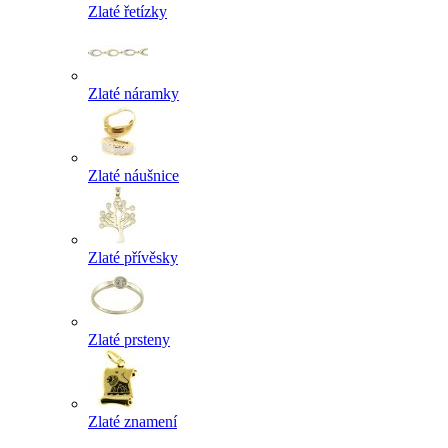
Zlaté řetízky
Zlaté náramky
Zlaté náušnice
Zlaté přívěsky
Zlaté prsteny
Zlaté znamení