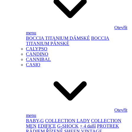
Otevřít
menu
BOCCIA TITANIUM DÁMSKÉ
BOCCIA
TITANIUM PÁNSKÉ
CALYPSO
CANDINO
CANNIBAL
CASIO
Otevřít
menu
BABY-G
COLLECTION LADY
COLLECTION
MEN
EDIFICE
G-SHOCK
+ 4 další
PROTREK
RÁDIEM ŘÍZENÉ
SHEEN
VINTAGE