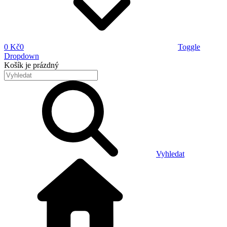
0 Kč
0
Toggle
Dropdown
Košík
je prázdný
Vyhledat