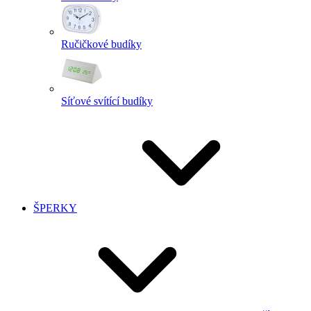
Ručičkové budíky
Síťové svítící budíky
ŠPERKY